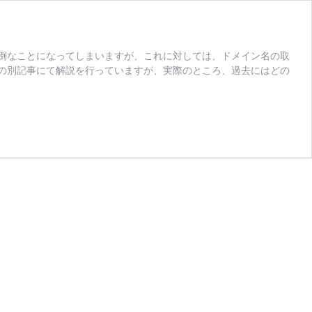
倒なことになってしまいますが、これに対しては、ドメイン名の取
の別記事にて解説を行っていますが、実際のところ、過去にはどの
ド
メ
イ
ン
名
の
取
消
ま
た
は
移
転
を
め
ぐ