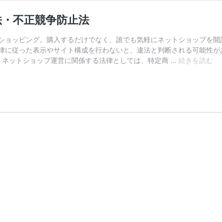
法・不正競争防止法
ショッピング。購入するだけでなく、誰でも気軽にネットショップを開
律に従った表示やサイト構成を行わないと、違法と判断される可能性が
ネ
 ネットショップ運営に関係する法律としては、特定商 …
続きを読む
ッ
ト
シ
ョ
ッ
プ
運
営
と
法
特
定
商
取