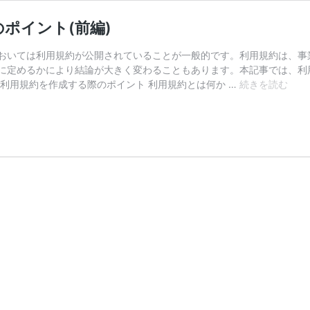
ポイント(前編)
おいては利用規約が公開されていることが一般的です。利用規約は、事
に定めるかにより結論が大きく変わることもあります。本記事では、利
ウ
利用規約を作成する際のポイント 利用規約とは何か …
続きを読む
ェ
ブ
サ
ー
ビ
ス
の
利
用
規
約
を
作
成
す