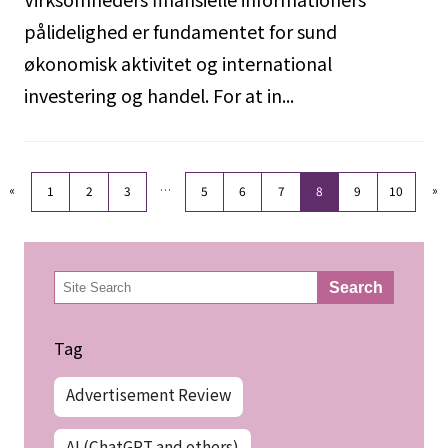
pålidelighed er fundamentet for sund
økonomisk aktivitet og international
investering og handel. For at in...
«
…
»
1
2
3
5
6
7
8
9
10
検
Search
索
Tag
Advertisement Review
AI (ChatGPT and others)