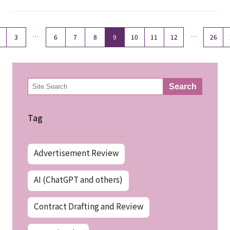
…
…
3
6
7
8
9
10
11
12
26
検
Search
索
Tag
Advertisement Review
AI (ChatGPT and others)
Contract Drafting and Review