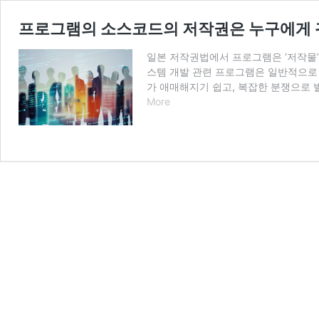
프로그램의 소스코드의 저작권은 누구에게
일본 저작권법에서 프로그램은 ‘저작물’
스템 개발 관련 프로그램은 일반적으로 
가 애매해지기 쉽고, 복잡한 분쟁으로 
프
More
로
그
램
의
소
스
코
드
의
저
작
권
은
누