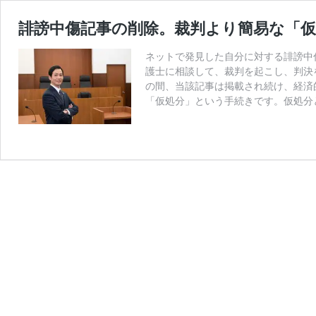
誹謗中傷記事の削除。裁判より簡易な「
ネットで発見した自分に対する誹謗中
護士に相談して、裁判を起こし、判決
の間、当該記事は掲載され続け、経済
「仮処分」という手続きです。仮処分