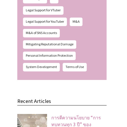
Legal Support for VTuber
Legal Support for YouTuber
M&A
M&A of SNS Accounts
Mitigating Reputational Damage
Personal Information Protection
System Development
Terms of Use
Recent Articles
การตีความนโยบาย “การ
ทบทวนทุก 3 ปี” ของ