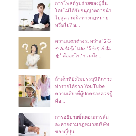
การโพสต์รูปถ่ายของผู้อื่น
โดยไม่ได้รับอนุญาตอาจนํา
ไปสู่ความผิดทางกฎหมาย
หรือไม่? อ...
ความแตกต่างระหว่าง ‘2ち
ゃんねる’ และ ‘5ちゃんね
る’ คืออะไร? รวมถึง...
ถ้าเด็กที่ยังไม่บรรลุนิติภาวะ
ทำรายได้จาก YouTube
ความเสี่ยงที่ผู้ปกครองควรรู้
คือ...
การอธิบายขั้นตอนการล้ม
ละลายตามกฎหมายบริษัท
ของญี่ปุ่น