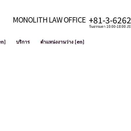
+81-3-626
MONOLITH LAW OFFICE
วันธรรมดา 10:00-18:00 JST
en]
บริการ
ตำแหน่งงานว่าง [en]
อินเทอร์เน็ต
ะบบ
การสนับสนุนทางกฎหมายสำหรับ YouT
ใช้งาน
การสนับสนุนทางกฎหมายสำหรับ VTub
ิปโตและบล็อกเชน
การควบรวมและซื้อกิจการบัญชีโซเชียลม
 ฯลฯ)
การบรรเทาความเสียหายต่อชื่อเสียง
ไซเบอร์
การระบุตัวตนของคำกล่าวหาที่เป็นการใส