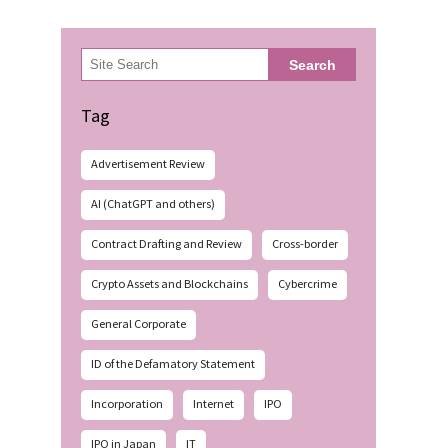
検
Search
索
Tag
Advertisement Review
AI (ChatGPT and others)
Contract Drafting and Review
Cross-border
Crypto Assets and Blockchains
Cybercrime
General Corporate
ID of the Defamatory Statement
Incorporation
Internet
IPO
IPO in Japan
IT