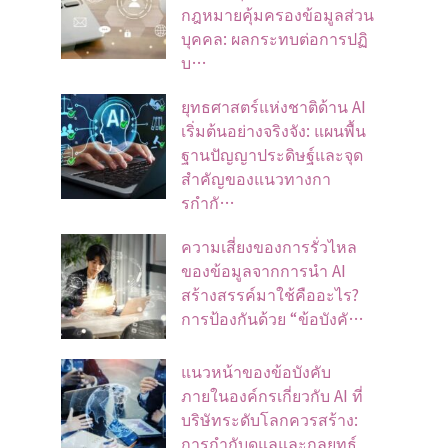
กฎหมายคุ้มครองข้อมูลส่วน
บุคคล: ผลกระทบต่อการปฏิ
บ…
ยุทธศาสตร์แห่งชาติด้าน AI
เริ่มต้นอย่างจริงจัง: แผนพื้น
ฐานปัญญาประดิษฐ์และจุด
สำคัญของแนวทางกา
รกำกั…
ความเสี่ยงของการรั่วไหล
ของข้อมูลจากการนำ AI
สร้างสรรค์มาใช้คืออะไร?
การป้องกันด้วย “ข้อบังคั…
แนวหน้าของข้อบังคับ
ภายในองค์กรเกี่ยวกับ AI ที่
บริษัทระดับโลกควรสร้าง:
การกำกับดูแลและกลยุทธ์