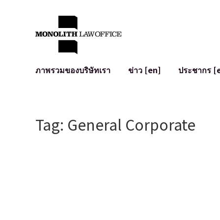
ภาพรวมของบริษัทเรา
ข่าว [en]
ประชากร [
คำทักทายจากทนายความผู้จัดการ
กฎหมายทั่วไปสำหรับบริษัท
IT
ผลกระทบทางสังคมและการมีส่วนร่วมของชุมชน [en]
การจัดทำและตรวจทานสัญญา
การพัฒนาร
Tag: General Corporate
พันธมิตรระดับโลก [en]
M&A
เงื่อนไขการ
การเข้าถึง
การเสนอขายหุ้น IPO ในญี่ปุ่น
สินทรัพย์คร
การป้องกันข้อมูลส่วนบุคคล
AI (ChatGPT
การตรวจสอบโฆษณา
อาชญากรรม