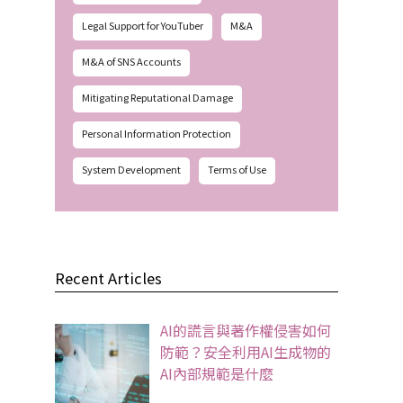
Legal Support for YouTuber
M&A
M&A of SNS Accounts
Mitigating Reputational Damage
Personal Information Protection
System Development
Terms of Use
Recent Articles
AI的謊言與著作權侵害如何
防範？安全利用AI生成物的
AI內部規範是什麼