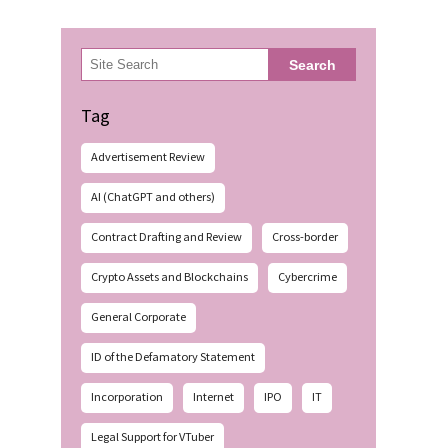
検
Search
索
Tag
Advertisement Review
AI (ChatGPT and others)
Contract Drafting and Review
Cross-border
Crypto Assets and Blockchains
Cybercrime
General Corporate
ID of the Defamatory Statement
Incorporation
Internet
IPO
IT
Legal Support for VTuber