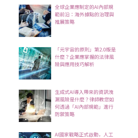
全球企業應制定的AI內部規
範前沿：海外據點的治理與
推展策略
「元宇宙的原則」第2.0版是
什麼？企業應掌握的法律風
險與應用技巧解析
生成式AI導入帶來的資訊洩
漏風險是什麼？律師教您如
何透過「AI內部規範」進行
防禦策略
AI國家戰略正式啟動，人工