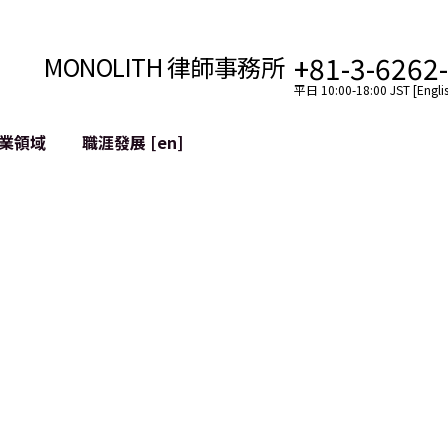
+81-3-6262
MONOLITH 律師事務所
平日 10:00-18:00 JST [Englis
業領域
職涯發展 [en]
網際網路
跨境
YouTuber法律支援
VTuber法律支援
區塊鏈
社交網絡服務帳戶的併
tGPT等)
緩解聲譽損害