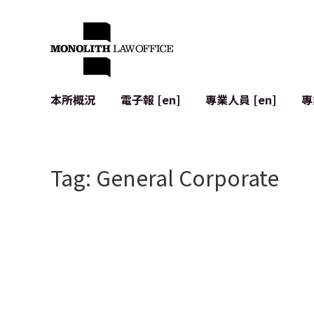
本所概況
電子報 [en]
專業人員 [en]
專
來自執行合夥人的問候
企業法務
IT
社會影響與社群參與 [en]
合約起草與審查
系統開發
Tag: General Corporate
全球合作夥伴聯盟 [en]
併購 (M&A)
使用條款
本所位置
日本的IPO
加密資產與
個人資料保護
AI（例如Cha
廣告審查
網絡犯罪