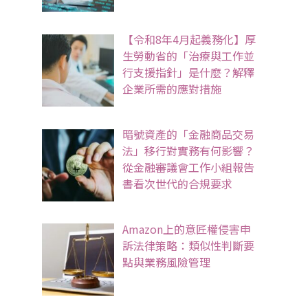
【令和8年4月起義務化】厚
生勞動省的「治療與工作並
行支援指針」是什麼？解釋
企業所需的應對措施
暗號資產的「金融商品交易
法」移行對實務有何影響？
從金融審議會工作小組報告
書看次世代的合規要求
Amazon上的意匠權侵害申
訴法律策略：類似性判斷要
點與業務風險管理