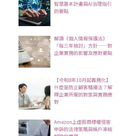
智慧基本計畫與AI治理指引
的要點
解讀《個人情報保護法》
「每三年檢討」方針──對
企業實務的影響及應對要點
【令和8年10月起義務化】
什麼是防止顧客騷擾法？解
釋企業所需的對策與實務應
對
Amazon上虛假商標權侵害
申訴的法律策略與帳戶凍結