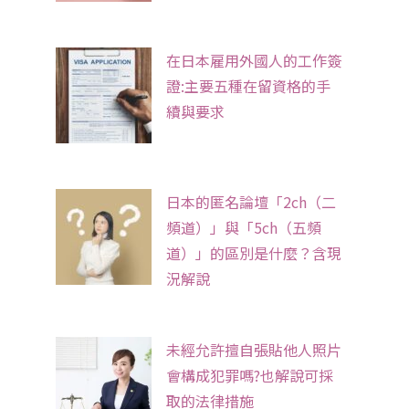
在日本雇用外國人的工作簽
證:主要五種在留資格的手
續與要求
日本的匿名論壇「2ch（二
頻道）」與「5ch（五頻
道）」的區別是什麼？含現
況解說
未經允許擅自張貼他人照片
會構成犯罪嗎?也解說可採
取的法律措施