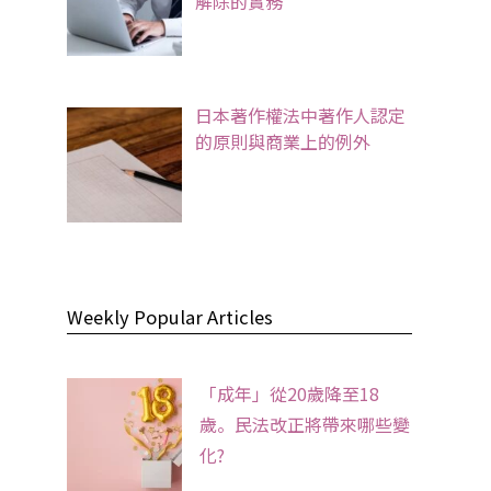
解除的實務
日本著作權法中著作人認定
的原則與商業上的例外
Weekly Popular Articles
「成年」從20歲降至18
歲。民法改正將帶來哪些變
化?