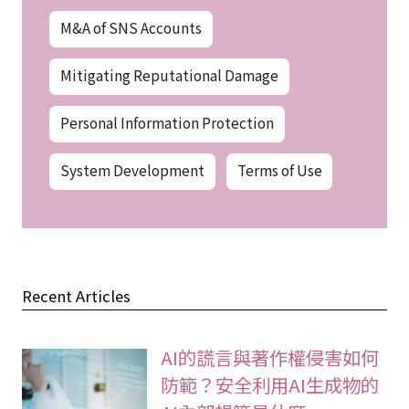
M&A of SNS Accounts
Mitigating Reputational Damage
Personal Information Protection
System Development
Terms of Use
Recent Articles
AI的謊言與著作權侵害如何
防範？安全利用AI生成物的