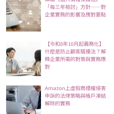
「每三年檢討」方針──對
企業實務的影響及應對要點
【令和8年10月起義務化】
什麼是防止顧客騷擾法？解
釋企業所需的對策與實務應
對
Amazon上虛假商標權侵害
申訴的法律策略與帳戶凍結
解除的實務