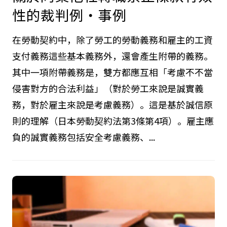
性的裁判例・事例
在勞動契約中，除了勞工的勞動義務和雇主的工資
支付義務這些基本義務外，還會產生附帶的義務。
其中一項附帶義務是，雙方都應互相「考慮不不當
侵害對方的合法利益」（對於勞工來說是誠實義
務，對於雇主來說是考慮義務）。這是基於誠信原
則的理解（日本勞動契約法第3條第4項）。雇主應
負的誠實義務包括安全考慮義務、...