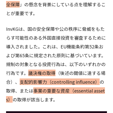
全保障
」の懸念を背景にしている点を理解するこ
とが重要です。
InvKGは、国の安全保障や公の秩序に脅威をもた
らす可能性のある外国直接投資を審査するために
導入されました。これは、EU機能条約第52条お
よび第65条に規定された原則に基づいています。
規制の対象となる投資行為は、以下のいずれかの
行為です。
議決権の取得
（後述の閾値に達する場
合）、
支配的影響力（controlling influence）
の
取得、または
事業の重要な資産（essential asset
s）
の取得が該当します。