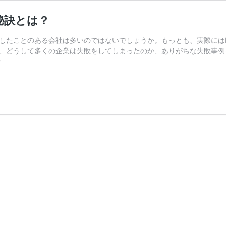
秘訣とは？
討したことのある会社は多いのではないでしょうか。もっとも、実際には
、どうして多くの企業は失敗をしてしまったのか、ありがちな失敗事例を元
M&A
む
の
失
敗
事
例
か
ら
学
ぶ
企
業
買
収
成
功