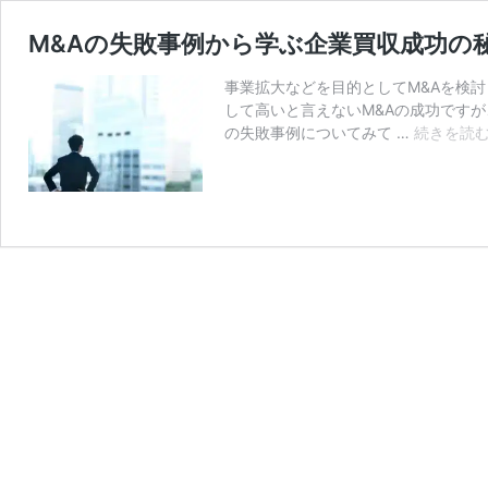
M&Aの失敗事例から学ぶ企業買収成功の
事業拡大などを目的としてM&Aを検
して高いと言えないM&Aの成功ですが
の失敗事例についてみて …
続きを読