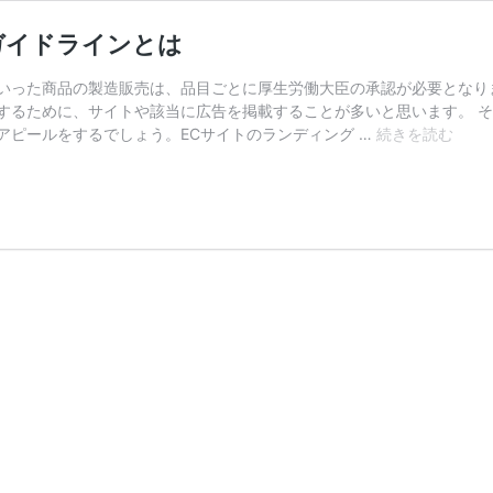
ガイドラインとは
いった商品の製造販売は、品目ごとに厚生労働大臣の承認が必要となり
するために、サイトや該当に広告を掲載することが多いと思います。 
医
アピールをするでしょう。ECサイトのランディング …
続きを読む
薬
部
外
品
の
広
告
掲
載
で
気
を
つ
け
る