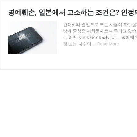
명예훼손, 일본에서 고소하는 조건은? 인정
인터넷의 발전으로 모든 사람이 자유롭게
방과 중상은 사회문제로 대두되고 있습니
는 어떤 것일까요? 아래에서는 명예훼
명
정 또는 다수의 …
Read More
예
훼
손,
일
본
에
서
고
소
하
는
조
건
은?