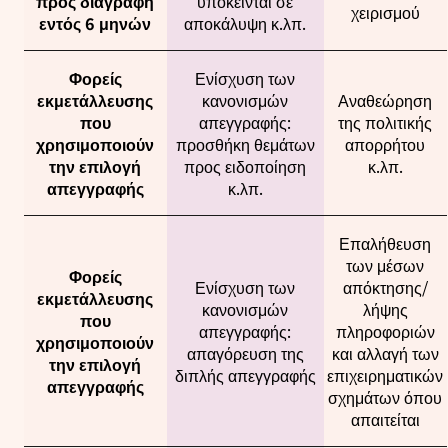
προς διαγραφή
υπόκεινται σε
χειρισμού
εντός 6 μηνών
αποκάλυψη κ.λπ.
Φορείς
Ενίσχυση των
εκμετάλλευσης
κανονισμών
Αναθεώρηση
που
απεγγραφής:
της πολιτικής
χρησιμοποιούν
προσθήκη θεμάτων
απορρήτου
την επιλογή
προς ειδοποίηση
κ.λπ.
απεγγραφής
κ.λπ.
Επαλήθευση
των μέσων
Φορείς
Ενίσχυση των
απόκτησης/
εκμετάλλευσης
κανονισμών
λήψης
που
απεγγραφής:
πληροφοριών
χρησιμοποιούν
απαγόρευση της
και αλλαγή των
την επιλογή
διπλής απεγγραφής
επιχειρηματικών
απεγγραφής
σχημάτων όπου
απαιτείται