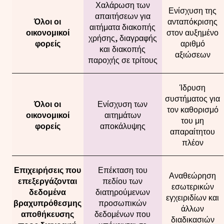
Χαλάρωση των
Ενίσχυση της
απαιτήσεων για
Όλοι οι
ανταπόκρισης
αιτήματα διακοπής
οικονομικοί
στον αυξημένο
χρήσης, διαγραφής
φορείς
αριθμό
και διακοπής
αξιώσεων
παροχής σε τρίτους
Ίδρυση
συστήματος για
Όλοι οι
Ενίσχυση των
τον καθορισμό
οικονομικοί
αιτημάτων
του μη
φορείς
αποκάλυψης
απαραίτητου
πλέον
Επιχειρήσεις που
Επέκταση του
Αναθεώρηση
επεξεργάζονται
πεδίου των
εσωτερικών
δεδομένα
διατηρούμενων
εγχειριδίων και
βραχυπρόθεσμης
προσωπικών
άλλων
αποθήκευσης
δεδομένων που
διαδικασιών