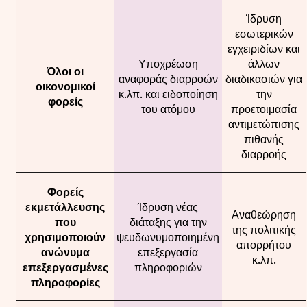
Ίδρυση
εσωτερικών
εγχειριδίων και
Υποχρέωση
άλλων
Όλοι οι
αναφοράς διαρροών
διαδικασιών για
οικονομικοί
κ.λπ. και ειδοποίηση
την
φορείς
του ατόμου
προετοιμασία
αντιμετώπισης
πιθανής
διαρροής
Φορείς
εκμετάλλευσης
Ίδρυση νέας
Αναθεώρηση
που
διάταξης για την
της πολιτικής
χρησιμοποιούν
ψευδωνυμοποιημένη
απορρήτου
ανώνυμα
επεξεργασία
κ.λπ.
επεξεργασμένες
πληροφοριών
πληροφορίες