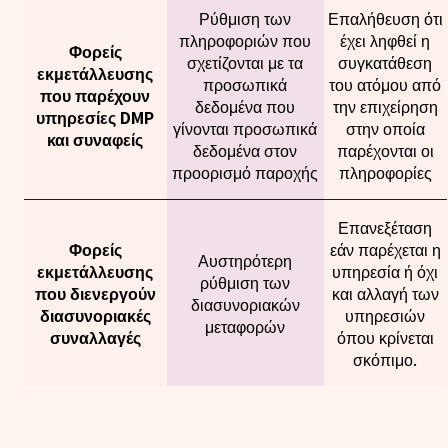
Ρύθμιση των
Επαλήθευση ότι
πληροφοριών που
έχει ληφθεί η
Φορείς
σχετίζονται με τα
συγκατάθεση
εκμετάλλευσης
προσωπικά
του ατόμου από
που παρέχουν
δεδομένα που
την επιχείρηση
υπηρεσίες DMP
γίνονται προσωπικά
στην οποία
και συναφείς
δεδομένα στον
παρέχονται οι
προορισμό παροχής
πληροφορίες
Επανεξέταση
Φορείς
εάν παρέχεται η
Αυστηρότερη
εκμετάλλευσης
υπηρεσία ή όχι
ρύθμιση των
που διενεργούν
και αλλαγή των
διασυνοριακών
διασυνοριακές
υπηρεσιών
μεταφορών
συναλλαγές
όπου κρίνεται
σκόπιμο.