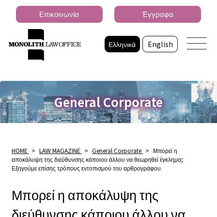
Επικοινωνία
Έγγραφα
Ελληνικά
English
General Corporate
HOME
>
LAW MAGAZINE
>
General Corporate
>
Μπορεί η
αποκάλυψη της διεύθυνσης κάποιου άλλου να θεωρηθεί έγκλημα;
Εξηγούμε επίσης τρόπους εντοπισμού του αρθρογράφου.
Μπορεί η αποκάλυψη της
διεύθυνσης κάποιου άλλου να