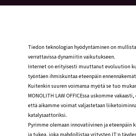
Tiedon teknologian hyödyntäminen on mullista
verrattavissa dynamiitin vaikutukseen.
Internet on erityisesti muuttanut evoluution k
työntäen ihmiskuntaa eteenpäin ennennäkemätt
Kuitenkin suuren voimansa myötä se tuo mukana
MONOLITH LAW OFFICEssa uskomme vakaasti, e
että aikamme voimat valjastetaan liiketoiminna
katalysaattoriksi.
Pyrimme olemaan innovatiivinen ja eteenpäin kat
ja tukea, joka mahdollistaa yritysten IT:n täyd