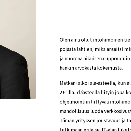
Olen aina ollut intohimoinen ti
pojasta lähtien, mikä ansaitsi mi
ja nuorena aikuisena uppouduin 
hankin arvokasta kokemusta.
Matkani alkoi ala-asteella, kun 
2+”:lla. Yläasteella liityin jopa
ohjelmointiin liittyvää intohimo
mahdollisuus luoda verkkosivusto
Tämän yrityksen joustavuus ja ta
tutkimaan erilaisia IT-alan liik