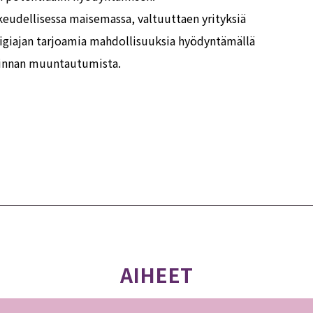
udellisessa maisemassa, valtuuttaen yrityksiä
Digiajan tarjoamia mahdollisuuksia hyödyntämällä
innan muuntautumista.
AIHEET