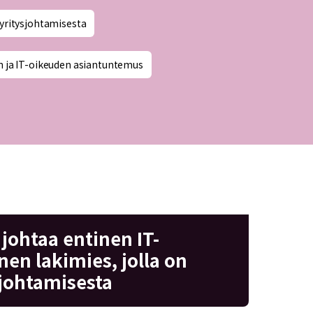
a yritysjohtamisesta
n ja IT-oikeuden asiantuntemus
 johtaa entinen IT-
nen lakimies, jolla on
johtamisesta