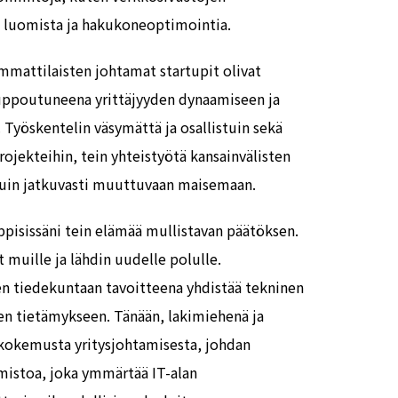
n luomista ja hakukoneoptimointia.
mmattilaisten johtamat startupit olivat
n uppoutuneena yrittäjyyden dynaamiseen ja
Työskentelin väsymättä ja osallistuin sekä
projekteihin, tein yhteistyötä kansainvälisten
uin jatkuvasti muuttuvaan maisemaan.
pisissäni tein elämää mullistavan päätöksen.
 muille ja lähdin uudelle polulle.
en tiedekuntaan tavoitteena yhdistää tekninen
n tietämykseen. Tänään, lakimiehenä ja
n kokemusta yritysjohtamisesta, johdan
istoa, joka ymmärtää IT-alan