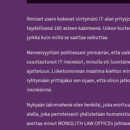
Ihmiset usein kokevat siirtymäni IT-alan yritysj
täydellisenä 180 asteen käänteenä. Uskon kuiten
jyrkkä kuin miltä se saattaa vaikuttaa.
Menneisyyttäni pohtiessani ymmärrän, että vaik
suuntautunut IT-insinööri, minulla oli luonta
ajatteluun. Liiketoiminnan maailma kiehtoi mi
ryhtymään yrittäjäksi sen sijaan, että olisin jatk
insinöörinä.
Nykyään lakimiehenä olen henkilö, joka erottuu t
alalla, joka perinteisesti yhdistetään humanistis
asettaa minut MONOLITH LAW OFFICEn johtavak