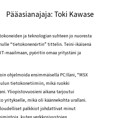
Pääasianajaja: Toki Kawase
etokoneiden ja teknologian suhteen jo nuoresta
nulle “tietokonenörtin” tittelin. Teini-ikäisenä
IT-maailmaan, pyöritin omaa yritystäni ja
aloin ohjelmoida ensimmäisellä PC:lläni, “MSX
 koulun tietokonetiimiin, mikä ruokki
ani. Yliopistovuosieni aikana tarjoutui
 yritykselle, mikä oli käännekohta urallani.
loudelliset palkkiot johdattivat minut
etoimintoja, kuten verkkosivustojen