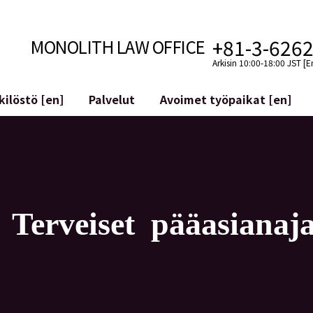
+81-3-626
MONOLITH LAW OFFICE
Arkisin 10:00-18:00 JST [E
ilöstö [en]
Palvelut
Avoimet työpaikat [en]
Internet
n]
telmäkehitys
Lakituelliset palvelut YouTuber
ehdot
Oikeudellista tukea VTubereille
aluutat ja lohkoketjut
Sosiaalisen median tilien yritys
atGPT ym.)
Maineen hallinta
Terveiset pääasianaja
kollisuus
Loukkaavan lausuman tunnista