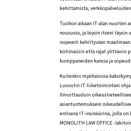
kehittämistä, verkkopalveluide
Tuohon aikaan IT-alan nuorten a
nousussa, ja löysin itseni täysi
nopeasti kehittyvään maailmaan. 
kotimaisiin että rajat ylittäviin 
kumppaneiden kanssa ja sopeud
Kuitenkin myöhäisissä kaksikymp
Luovutin IT-liiketoimintani ohjat
Ilmoittauduin oikeustieteellise
asiantuntemukseni oikeudellisee
entisenä IT-insinöörinä, jolla o
MONOLITH LAW OFFICE -lakitoim