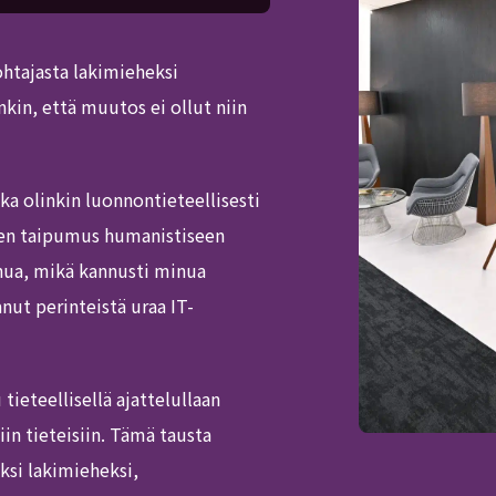
ohtajasta lakimieheksi
kin, että muutos ei ollut niin
ka olinkin luonnontieteellisesti
inen taipumus humanistiseen
nua, mikä kannusti minua
anut perinteistä uraa IT-
ieteellisellä ajattelullaan
iin tieteisiin. Tämä tausta
si lakimieheksi,