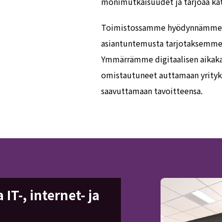
monimutkaisuudet ja tarjoaa katt
Toimistossamme hyödynnämme ain
asiantuntemusta tarjotaksemme 
Ymmärrämme digitaalisen aikaka
omistautuneet auttamaan yrityk
saavuttamaan tavoitteensa.
IT-, internet- ja