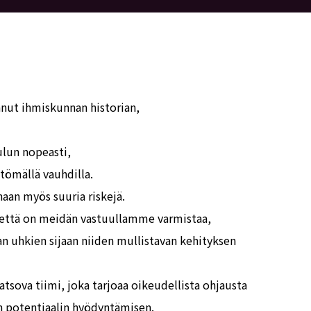
nut ihmiskunnan historian,
ulun nopeasti,
ömällä vauhdilla.
an myös suuria riskejä.
ttä on meidän vastuullamme varmistaa,
n uhkien sijaan niiden mullistavan kehityksen
sova tiimi, joka tarjoaa oikeudellista ohjausta
en potentiaalin hyödyntämisen.