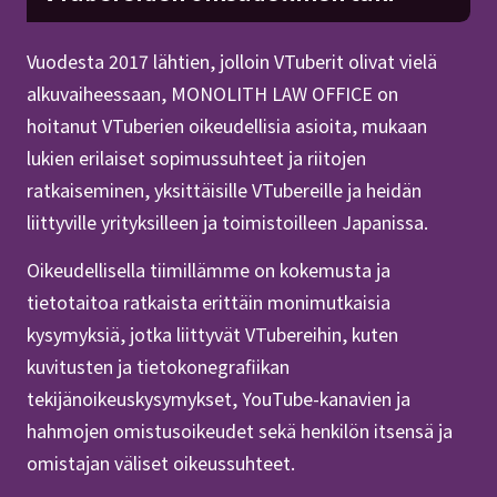
Vuodesta 2017 lähtien, jolloin VTuberit olivat vielä
alkuvaiheessaan, MONOLITH LAW OFFICE on
hoitanut VTuberien oikeudellisia asioita, mukaan
lukien erilaiset sopimussuhteet ja riitojen
ratkaiseminen, yksittäisille VTubereille ja heidän
liittyville yrityksilleen ja toimistoilleen Japanissa.
Oikeudellisella tiimillämme on kokemusta ja
tietotaitoa ratkaista erittäin monimutkaisia
kysymyksiä, jotka liittyvät VTubereihin, kuten
kuvitusten ja tietokonegrafiikan
tekijänoikeuskysymykset, YouTube-kanavien ja
hahmojen omistusoikeudet sekä henkilön itsensä ja
omistajan väliset oikeussuhteet.