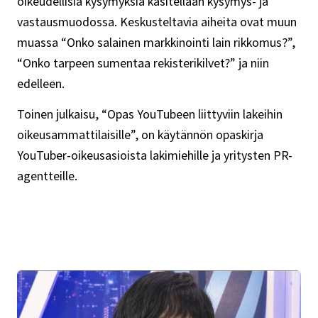
oikeudellisia kysymyksiä käsitellään kysymys- ja
vastausmuodossa. Keskusteltavia aiheita ovat muun
muassa “Onko salainen markkinointi lain rikkomus?”,
“Onko tarpeen sumentaa rekisterikilvet?” ja niin
edelleen.
Toinen julkaisu, “Opas YouTubeen liittyviin lakeihin
oikeusammattilaisille”, on käytännön opaskirja
YouTuber-oikeusasioista lakimiehille ja yritysten PR-
agentteille.