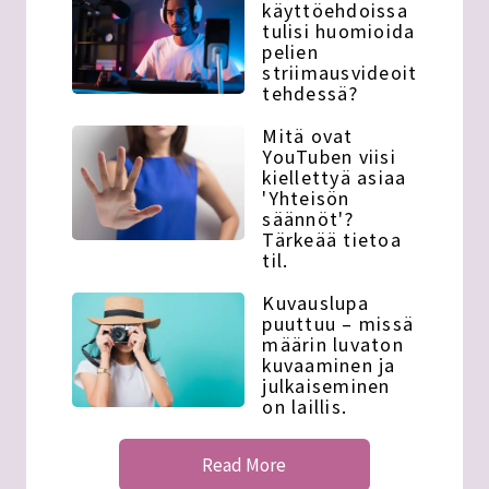
käyttöehdoissa
tulisi huomioida
pelien
striimausvideoita
tehdessä?
Mitä ovat
YouTuben viisi
kiellettyä asiaa
'Yhteisön
säännöt'?
Tärkeää tietoa
til.
Kuvauslupa
puuttuu – missä
määrin luvaton
kuvaaminen ja
julkaiseminen
on laillis.
Read More