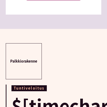
Palkkiorakenne
Tuntiveloitus
$[timechar