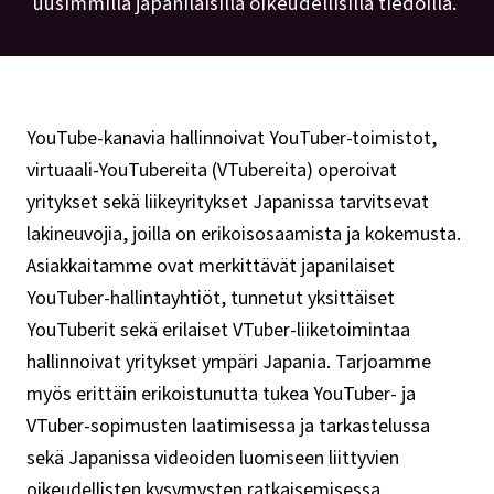
uusimmilla japanilaisilla oikeudellisilla tiedoilla.
YouTube-kanavia hallinnoivat YouTuber-toimistot,
virtuaali-YouTubereita (VTubereita) operoivat
yritykset sekä liikeyritykset Japanissa tarvitsevat
lakineuvojia, joilla on erikoisosaamista ja kokemusta.
Asiakkaitamme ovat merkittävät japanilaiset
YouTuber-hallintayhtiöt, tunnetut yksittäiset
YouTuberit sekä erilaiset VTuber-liiketoimintaa
hallinnoivat yritykset ympäri Japania. Tarjoamme
myös erittäin erikoistunutta tukea YouTuber- ja
VTuber-sopimusten laatimisessa ja tarkastelussa
sekä Japanissa videoiden luomiseen liittyvien
oikeudellisten kysymysten ratkaisemisessa.