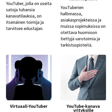
YouTuber, jolla on useita
YouTuberien
satoja tuhansia
hallinnassa,
kanavatilauksia, on
asiakasprojekteissa ja
itsenäinen toimija ja
muissa sopimuksissa on
tarvitsee edustajan.
otettava huomioon
tiettyjä varotoimia ja
tarkistuspisteitä.
Virtuaali-YouTuber
YouTube-kanava
yrityksille