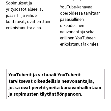
Sopimukset ja
YouTube-kanavaa
yritysostot alueella,
operoidessa tarvitaan
jossa IT ja viihde
pääasiallinen
kohtaavat, ovat erittäin
oikeudellinen
erikoistunutta alaa.
neuvonantaja sekä
erillinen YouTubeen
erikoistunut lakimies.
YouTuberit ja virtuaali-YouTuberit
tarvitsevat oikeudellisia neuvonantajia,
jotka ovat perehtyneitä kanavanhallintaan
ja sopimusten täytäntöönpanoon.