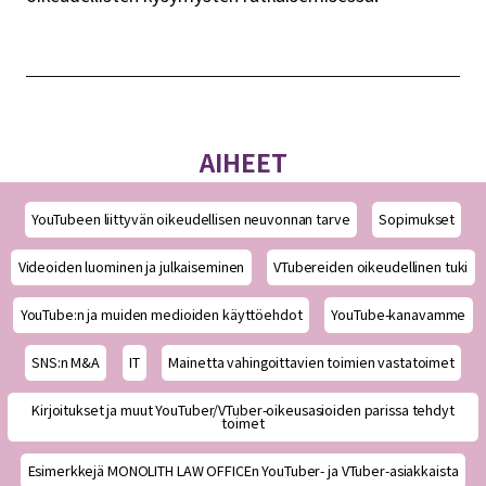
AIHEET
YouTubeen liittyvän oikeudellisen neuvonnan tarve
Sopimukset
Videoiden luominen ja julkaiseminen
VTubereiden oikeudellinen tuki
YouTube:n ja muiden medioiden käyttöehdot
YouTube-kanavamme
SNS:n M&A
IT
Mainetta vahingoittavien toimien vastatoimet
Kirjoitukset ja muut YouTuber/VTuber-oikeusasioiden parissa tehdyt
toimet
Esimerkkejä MONOLITH LAW OFFICEn YouTuber- ja VTuber-asiakkaista