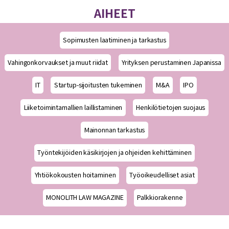
AIHEET
Sopimusten laatiminen ja tarkastus
Vahingonkorvaukset ja muut riidat
Yrityksen perustaminen Japanissa
IT
Startup-sijoitusten tukeminen
M&A
IPO
Liiketoimintamallien laillistaminen
Henkilötietojen suojaus
Mainonnan tarkastus
Työntekijöiden käsikirjojen ja ohjeiden kehittäminen
Yhtiökokousten hoitaminen
Työoikeudelliset asiat
MONOLITH LAW MAGAZINE
Palkkiorakenne