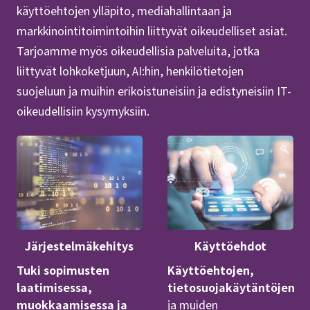
käyttöehtojen ylläpito, mediahallintaan ja
markkinointitoimintoihin liittyvät oikeudelliset asiat.
Tarjoamme myös oikeudellisia palveluita, jotka
liittyvät lohkoketjuun, AI:hin, henkilötietojen
suojeluun ja muihin erikoistuneisiin ja edistyneisiin IT-
oikeudellisiin kysymyksiin.
Järjestelmäkehitys
Käyttöehdot
Tuki sopimusten
Käyttöehtojen,
laatimisessa,
tietosuojakäytäntöjen
muokkaamisessa ja
ja muiden