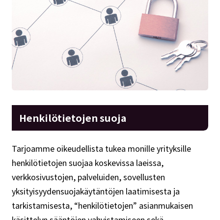
Henkilötietojen suoja
Tarjoamme oikeudellista tukea monille yrityksille
henkilötietojen suojaa koskevissa laeissa,
verkkosivustojen, palveluiden, sovellusten
yksityisyydensuojakäytäntöjen laatimisesta ja
tarkistamisesta, “henkilötietojen” asianmukaisen
käsittelyn sääntöjen vahvistamiseen sekä