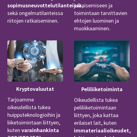
sopimusneuvottelutilanteissa
julkaisemiseen ja
,
sekä ongelmatilanteissa
toimintaan tarvittavien
riitojen ratkaiseminen.
ehtojen luominen ja
muokkaaminen.
Kryptovaluutat
Peliliiketoiminta
Tarjoamme
Oikeudellista tukea
oikeudellista tukea
peliliiketoimintaan
huipputeknologioihin ja
liittyen, joka kattaa
liiketoimintaan liittyen,
erilaiset lait, kuten
kuten
varainhankinta
immateriaalioikeudet,