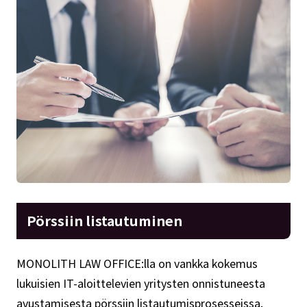
Pörssiin listautuminen
MONOLITH LAW OFFICE:lla on vankka kokemus
lukuisien IT-aloittelevien yritysten onnistuneesta
avustamisesta pörssiin listautumisprosesseissa.