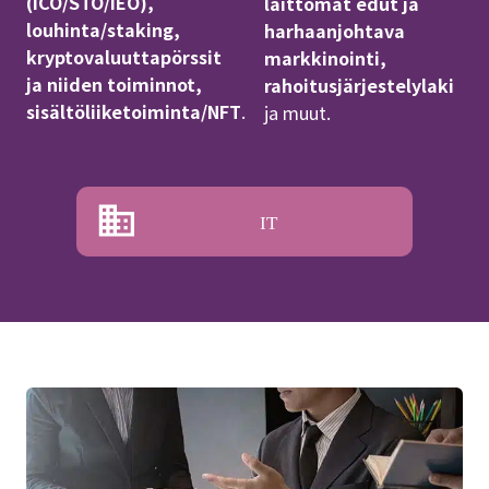
(ICO/STO/IEO),
laittomat edut ja
louhinta/staking,
harhaanjohtava
kryptovaluuttapörssit
markkinointi,
ja niiden toiminnot,
rahoitusjärjestelylaki
sisältöliiketoiminta/NFT
.
ja muut.
IT