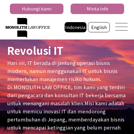
Hubungi kami
Minta Info
Indonesia
English
Revolusi IT
Hari ini, IT berada di jantung operasi bisnis
modern,
namun menggunakan IT untuk bisnis
memerlukan manajemen risiko hukum.
Di MONOLITH LAW OFFICE, tim kami yang terdiri
dari pengacara dan konsultan IT bekerja bersama
untuk menangani masalah klien.
Misi kami adalah
untuk memicu inovasi IT dan mendorong
pertumbuhan di Jepang, memberdayakan bisnis
untuk mencapai ketinggian yang belum pernah