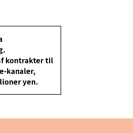
a
g.
f kontrakter til
e-kanaler,
lioner yen.