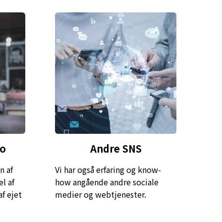
to
Andre SNS
n af
Vi har også erfaring og know-
l af
how angående andre sociale
f ejet
medier og webtjenester.