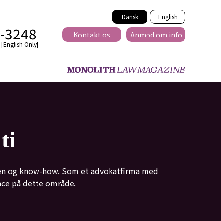
Dansk
English
2-3248
Kontakt os
Anmod om info
[English Only]
Tværnational
ti
lse
viden og know-how. Som et advokatfirma med
ance på dette område.