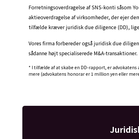
Forretningsoverdragelse af SNS-konti såsom Yo
aktieoverdragelse af virksomheder, der ejer dem
tilfælde kræver juridisk due diligence (DD), li
Vores firma forbereder også juridisk due dilige
sådanne højt specialiserede M&A-transaktioner.
* I tilfælde af at skabe en DD-rapport, er advokatens a
mere (advokatens honorar er 1 million yen eller mere
Juridis