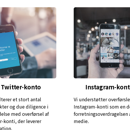
Twitter-konto
Instagram-kon
terer et stort antal
Vi understøtter overførsle
kter og due diligence i
Instagram-konti som en de
delse med overførsel af
forretningsoverdragelsen a
r-konti, der leverer
medie.
ation.