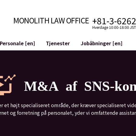
+81-3-626
MONOLITH LAW OFFICE
Hverdage 10:00-18:00 JST 
Personale [en]
Tjenester
Jobåbninger [en]
Internet
mudvikling
Juridisk Støtte til YouTubere
ilkår
Juridisk Støtte til VTuber
M&A af SNS-kon
aktiver og Blockchains
M&A af SNS-konti
atGPT osv.)
Mitigering af Omdømmeskade
riminalitet
ID af den Ærekrenkende Udtale
r et højt specialiseret område, der kræver specialiseret 
nternet og forretning på personalet, yder vi omfattende assist