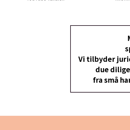
s
Vi tilbyder jur
due dilig
fra små ha