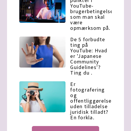
punkter i
YouTube-
brugerbetingelserne,
som man skal
være
opmærksom på.
De 5 forbudte
ting på
YouTube: Hvad
er 'Japanese
Community
Guidelines'?
Ting du .
Er
fotografering
og
offentliggørelse
uden tilladelse
juridisk tilladt?
En forkla.