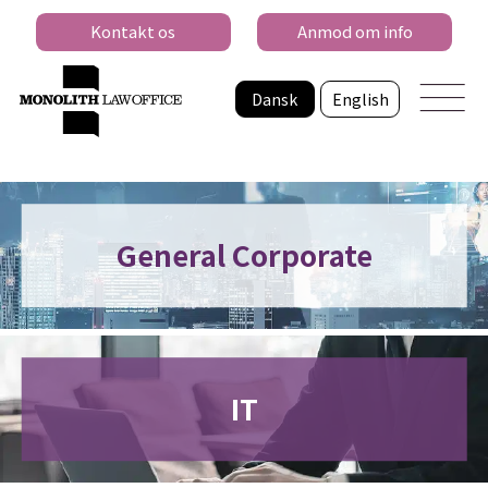
Kontakt os
Anmod om info
Dansk
English
General Corporate
IT