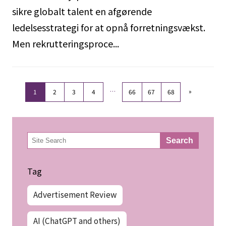
sikre globalt talent en afgørende
ledelsesstrategi for at opnå forretningsvækst.
Men rekrutteringsproce...
…
»
1
2
3
4
66
67
68
検
Search
索
Tag
Advertisement Review
AI (ChatGPT and others)