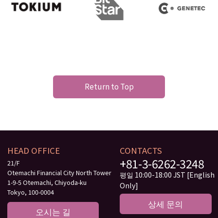
Return to Top
HEAD OFFICE
CONTACTS
+81-3-6262-3248
21/F
Otemachi Financial City North Tower
평일 10:00-18:00 JST [English
1-9-5 Otemachi, Chiyoda-ku
Only]
Tokyo, 100-0004
상세 문의
오시는 길