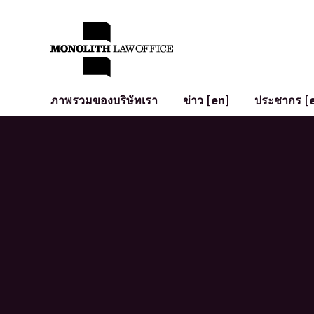
ภาพรวมของบริษัทเรา
ข่าว [en]
ประชากร [
คำทักทายจากทนายความผู้จัดการ
กฎหมายทั่วไปสำหรับบริษัท
IT
ผลกระทบทางสังคมและการมีส่วนร่วมของชุมชน [en]
การจัดทำและตรวจทานสัญญา
การพัฒนาร
พันธมิตรระดับโลก [en]
M&A
เงื่อนไขการ
การเข้าถึง
การเสนอขายหุ้น IPO ในญี่ปุ่น
สินทรัพย์คร
การป้องกันข้อมูลส่วนบุคคล
AI (ChatGPT
การตรวจสอบโฆษณา
อาชญากรรม