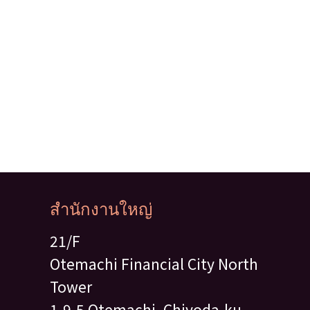
สำนักงานใหญ่
21/F
Otemachi Financial City North
Tower
1-9-5 Otemachi, Chiyoda-ku