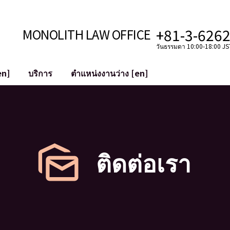
+81-3-626
MONOLITH LAW OFFICE
วันธรรมดา 10:00-18:00 JST
en]
บริการ
ตำแหน่งงานว่าง [en]
อินเทอร์เน็ต
ะบบ
การสนับสนุนทางกฎหมายสำหรับ YouT
ใช้งาน
การสนับสนุนทางกฎหมายสำหรับ VTub
ิปโตและบล็อกเชน
การควบรวมและซื้อกิจการบัญชีโซเชียลม
 ฯลฯ)
การบรรเทาความเสียหายต่อชื่อเสียง
ติดต่อเรา
ไซเบอร์
การระบุตัวตนของคำกล่าวหาที่เป็นการใส