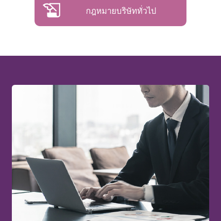
กฎหมายบริษัททั่วไป