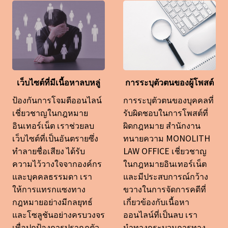
เว็บไซต์ที่มีเนื้อหาลบหลู่
การระบุตัวตนของผู้โพสต์
ป้องกันการโจมตีออนไลน์
การระบุตัวตนของบุคคลที่
เชี่ยวชาญในกฎหมาย
รับผิดชอบในการโพสต์ที่
อินเทอร์เน็ต เราช่วยลบ
ผิดกฎหมาย สำนักงาน
เว็บไซต์ที่เป็นอันตรายซึ่ง
ทนายความ MONOLITH
ทำลายชื่อเสียง ได้รับ
LAW OFFICE เชี่ยวชาญ
ความไว้วางใจจากองค์กร
ในกฎหมายอินเทอร์เน็ต
และบุคคลธรรมดา เรา
และมีประสบการณ์กว้าง
ให้การแทรกแซงทาง
ขวางในการจัดการคดีที่
กฎหมายอย่างมีกลยุทธ์
เกี่ยวข้องกับเนื้อหา
และโซลูชันอย่างครบวงจร
ออนไลน์ที่เป็นลบ เรา
เพื่อปกป้องการปรากฏตัว
นำทางกระบวนการทาง