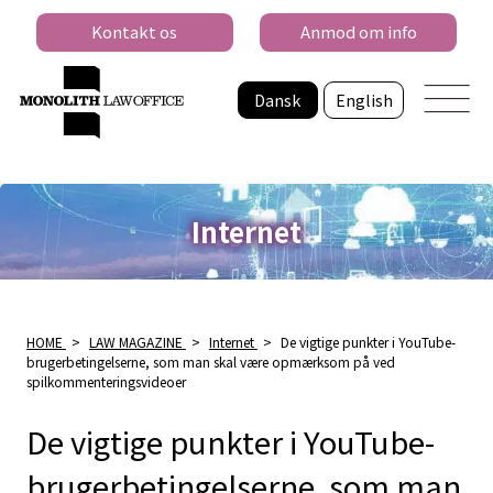
Kontakt os
Anmod om info
Dansk
English
Internet
HOME
>
LAW MAGAZINE
>
Internet
>
De vigtige punkter i YouTube-
brugerbetingelserne, som man skal være opmærksom på ved
spilkommenteringsvideoer
De vigtige punkter i YouTube-
brugerbetingelserne, som man