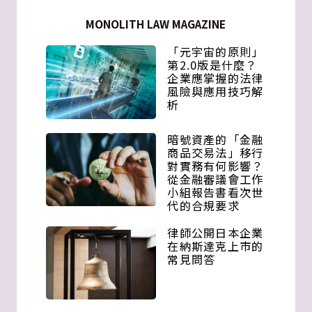
MONOLITH LAW MAGAZINE
「元宇宙的原則」
第2.0版是什麼？
企業應掌握的法律
風險與應用技巧解
析
暗號資產的「金融
商品交易法」移行
對實務有何影響？
從金融審議會工作
小組報告書看次世
代的合規要求
律師公開日本企業
在納斯達克上市的
常見問答