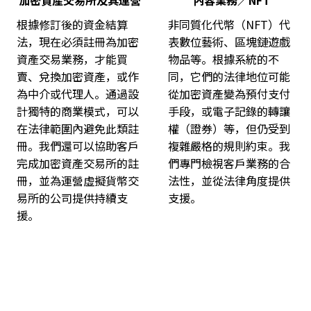
根據修訂後的資金結算
非同質化代幣（NFT）代
法，現在必須註冊為加密
表數位藝術、區塊鏈遊戲
資產交易業務，才能買
物品等。根據系統的不
賣、兌換加密資產，或作
同，它們的法律地位可能
為中介或代理人。通過設
從加密資產變為預付支付
計獨特的商業模式，可以
手段，或電子記錄的轉讓
在法律範圍內避免此類註
權（證券）等，但仍受到
冊。我們還可以協助客戶
複雜嚴格的規則約束。我
完成加密資產交易所的註
們專門檢視客戶業務的合
冊，並為運營虛擬貨幣交
法性，並從法律角度提供
易所的公司提供持續支
支援。
援。