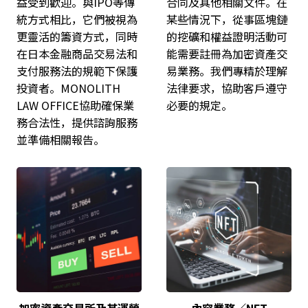
益受到歡迎。與IPO等傳
合同及其他相關文件。在
統方式相比，它們被視為
某些情況下，從事區塊鏈
更靈活的籌資方式，同時
的挖礦和權益證明活動可
在日本金融商品交易法和
能需要註冊為加密資產交
支付服務法的規範下保護
易業務。我們專精於理解
投資者。MONOLITH
法律要求，協助客戶遵守
LAW OFFICE協助確保業
必要的規定。
務合法性，提供諮詢服務
並準備相關報告。
加密資產交易所及其運營
內容業務／NFT