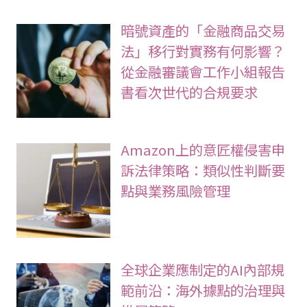
【令和8年4月起義務化】厚
生勞動省的「治療與工作並
行支援指針」是什麼？解釋
企業所需的應對措施
暗號資產的「金融商品交易
法」移行對實務有何影響？
從金融審議會工作小組報告
書看次世代的合規要求
Amazon上的意匠權侵害申
訴法律策略：類似性判斷要
點與業務風險管理