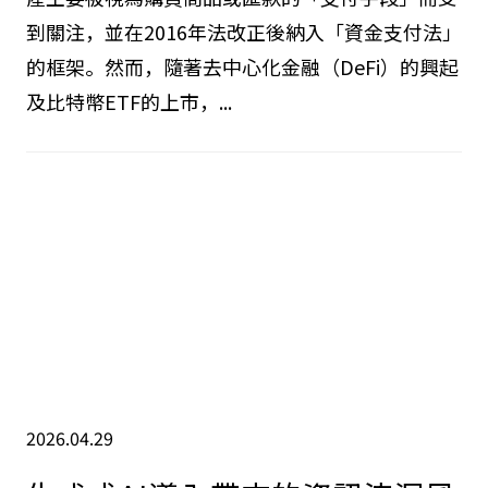
近年來，圍繞加密資產的技術創新與市場環境的變
化顯著，而日本的法律制度也隨之進行了劇烈的變
遷，以適應這些實際情況。過去，比特幣等加密資
產主要被視為購買商品或匯款的「支付手段」而受
到關注，並在2016年法改正後納入「資金支付法」
的框架。然而，隨著去中心化金融（DeFi）的興起
及比特幣ETF的上市，...