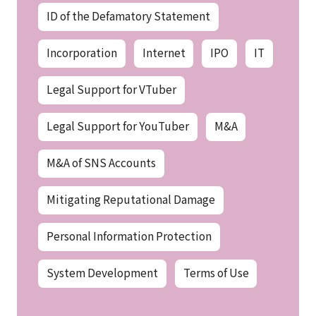
Crypto Assets and Blockchains
Cybercrime
General Corporate
ID of the Defamatory Statement
Incorporation
Internet
IPO
IT
Legal Support for VTuber
Legal Support for YouTuber
M&A
M&A of SNS Accounts
Mitigating Reputational Damage