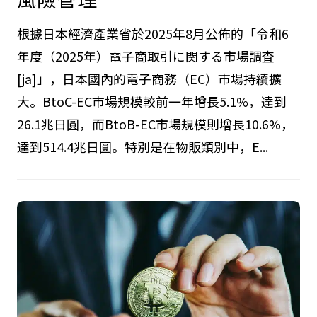
2026.04.29
Amazon上的意匠權侵害申訴法
律策略：類似性判斷要點與業務
風險管理
根據日本經濟產業省於2025年8月公佈的「令和6
年度（2025年）電子商取引に関する市場調査
[ja]」，日本國內的電子商務（EC）市場持續擴
大。BtoC-EC市場規模較前一年增長5.1%，達到
26.1兆日圓，而BtoB-EC市場規模則增長10.6%，
達到514.4兆日圓。特別是在物販類別中，E...