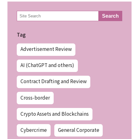
…
»
1
2
3
4
63
64
65
検
Search
索
Tag
Advertisement Review
AI (ChatGPT and others)
Contract Drafting and Review
Cross-border