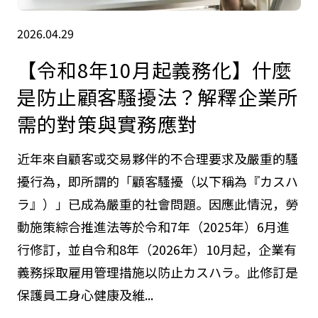
2026.04.29
【令和8年10月起義務化】什麼
是防止顧客騷擾法？解釋企業所
需的對策與實務應對
近年來自顧客或交易夥伴的不合理要求及嚴重的騷
擾行為，即所謂的「顧客騷擾（以下稱為『カスハ
ラ』）」已成為嚴重的社會問題。因應此情況，勞
動施策綜合推進法等於令和7年（2025年）6月進
行修訂，並自令和8年（2026年）10月起，企業有
義務採取雇用管理措施以防止カスハラ。此修訂是
保護員工身心健康及維...