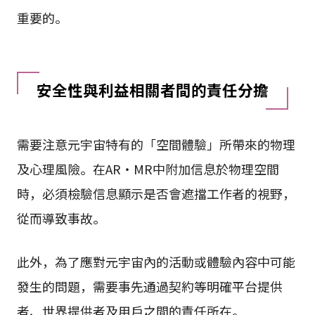
重要的。
安全性與利益相關者間的責任分擔
需要注意元宇宙特有的「空間體驗」所帶來的物理
及心理風險。在AR・MR中附加信息於物理空間
時，必須檢驗信息顯示是否會遮擋工作者的視野，
從而導致事故。
此外，為了應對元宇宙內的活動或體驗內容中可能
發生的問題，需要事先通過契約等明確平台提供
者、世界提供者及用戶之間的責任所在。