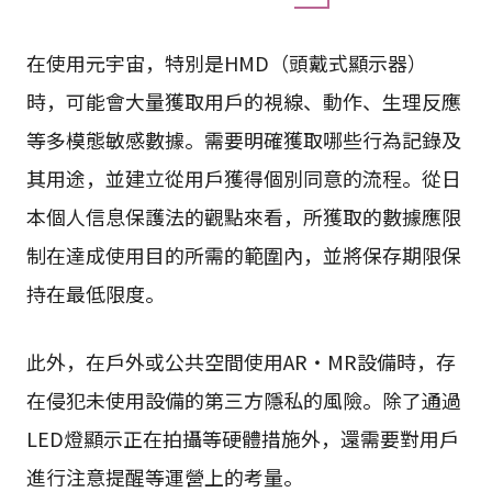
在使用元宇宙，特別是HMD（頭戴式顯示器）
時，可能會大量獲取用戶的視線、動作、生理反應
等多模態敏感數據。需要明確獲取哪些行為記錄及
其用途，並建立從用戶獲得個別同意的流程。從日
本個人信息保護法的觀點來看，所獲取的數據應限
制在達成使用目的所需的範圍內，並將保存期限保
持在最低限度。
此外，在戶外或公共空間使用AR・MR設備時，存
在侵犯未使用設備的第三方隱私的風險。除了通過
LED燈顯示正在拍攝等硬體措施外，還需要對用戶
進行注意提醒等運營上的考量。