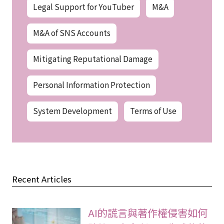
Legal Support for YouTuber
M&A
M&A of SNS Accounts
Mitigating Reputational Damage
Personal Information Protection
System Development
Terms of Use
Recent Articles
AI的謊言與著作權侵害如何