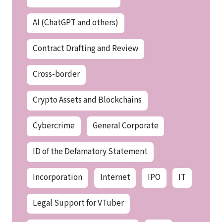
AI (ChatGPT and others)
Contract Drafting and Review
Cross-border
Crypto Assets and Blockchains
Cybercrime
General Corporate
ID of the Defamatory Statement
Incorporation
Internet
IPO
IT
Legal Support for VTuber