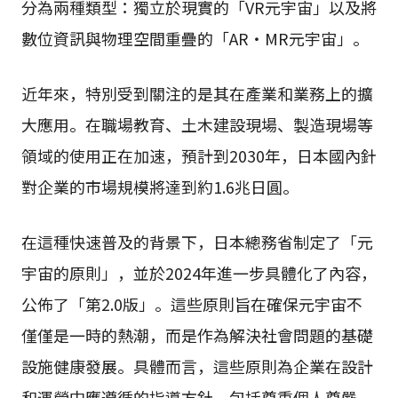
分為兩種類型：獨立於現實的「VR元宇宙」以及將
數位資訊與物理空間重疊的「AR・MR元宇宙」。
近年來，特別受到關注的是其在產業和業務上的擴
大應用。在職場教育、土木建設現場、製造現場等
領域的使用正在加速，預計到2030年，日本國內針
對企業的市場規模將達到約1.6兆日圓。
在這種快速普及的背景下，日本總務省制定了「元
宇宙的原則」，並於2024年進一步具體化了內容，
公佈了「第2.0版」。這些原則旨在確保元宇宙不
僅僅是一時的熱潮，而是作為解決社會問題的基礎
設施健康發展。具體而言，這些原則為企業在設計
和運營中應遵循的指導方針，包括尊重個人尊嚴、