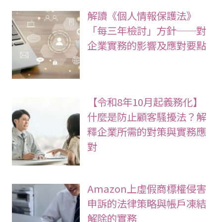
解讀《個人情報保護法》
「每三年檢討」方針──對
企業實務的影響及應對要點
【令和8年10月起義務化】
什麼是防止顧客騷擾法？解
釋企業所需的對策與實務應
對
Amazon上虛假商標權侵害
申訴的法律策略與帳戶凍結
解除的實務