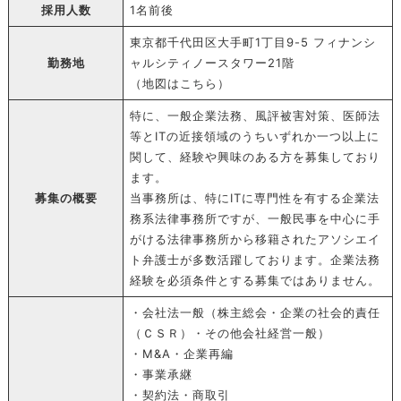
採用人数
1名前後
東京都千代田区大手町1丁目9-5 フィナンシ
勤務地
ャルシティノースタワー21階
（地図は
こちら
）
特に、一般企業法務、風評被害対策、医師法
等とITの近接領域のうちいずれか一つ以上に
関して、経験や興味のある方を募集しており
ます。
募集の概要
当事務所は、特にITに専門性を有する企業法
務系法律事務所ですが、一般民事を中心に手
がける法律事務所から移籍されたアソシエイ
ト弁護士が多数活躍しております。企業法務
経験を必須条件とする募集ではありません。
・会社法一般（株主総会・企業の社会的責任
（ＣＳＲ）・その他会社経営一般）
・M&A・企業再編
・事業承継
・契約法・商取引