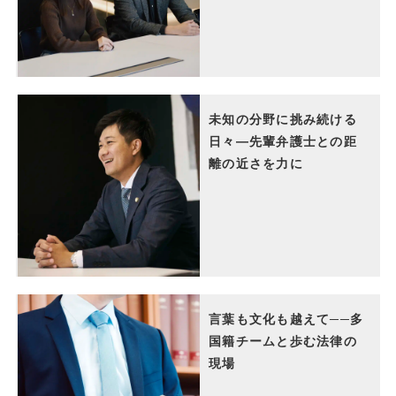
未知の分野に挑み続ける
日々―先輩弁護士との距
離の近さを力に
言葉も文化も越えて──多
国籍チームと歩む法律の
現場