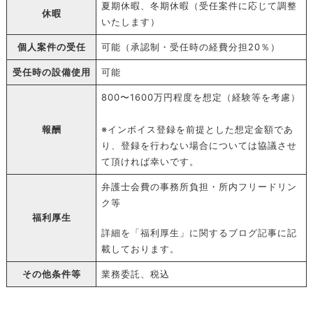
夏期休暇、冬期休暇（受任案件に応じて調整
休暇
いたします）
個人案件の受任
可能（承認制・受任時の経費分担20％）
受任時の設備使用
可能
800〜1600万円程度を想定（経験等を考慮）
報酬
※インボイス登録を前提とした想定金額であ
り、登録を行わない場合については協議させ
て頂ければ幸いです。
弁護士会費の事務所負担・所内フリードリン
ク等
福利厚生
詳細を
「福利厚生」に関するブログ記事
に記
載しております。
その他条件等
業務委託、税込