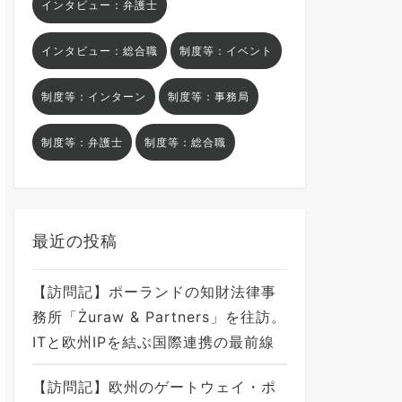
インタビュー：弁護士
インタビュー：総合職
制度等：イベント
制度等：インターン
制度等：事務局
制度等：弁護士
制度等：総合職
最近の投稿
【訪問記】ポーランドの知財法律事
務所「Żuraw & Partners」を往訪。
ITと欧州IPを結ぶ国際連携の最前線
【訪問記】欧州のゲートウェイ・ポ