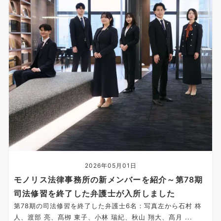
2026年05月01日
モノリス法律事務所の新メンバーを紹介～第78期
司法修習を終了した弁護士が入所しました
第78期の司法修習を終了した弁護士6名：写真左から石村 柊
人、渡部 亮、髙栁 東子、小林 瑞紀、秋山 翔大、髙月 ...