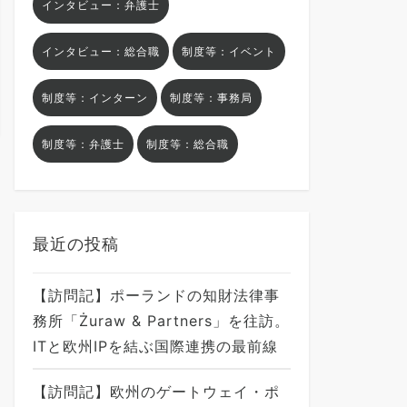
インタビュー：弁護士
インタビュー：総合職
制度等：イベント
制度等：インターン
制度等：事務局
制度等：弁護士
制度等：総合職
最近の投稿
【訪問記】ポーランドの知財法律事
務所「Żuraw & Partners」を往訪。
ITと欧州IPを結ぶ国際連携の最前線
【訪問記】欧州のゲートウェイ・ポ