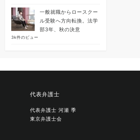
一般就職からロースクー
ル受験へ方向転換。法学
部3年、秋の決意
3k件のビュー
代表弁護士
代表弁護士 河瀬 季
東京弁護士会