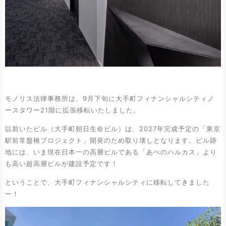
モノリス法律事務所は、9月下旬に大手町フィナンシャルシティノ
ースタワー21階に拡張移転いたしました。
以前いたビル（大手町朝日生命ビル）は、2027年完成予定の「東京
駅前常盤橋プロジェクト」開発のため取り壊しとなります。ビル跡
地には、いま現在日本一の高層ビルである「あべのハルカス」より
も高い超高層ビルが建設予定です！
ということで、大手町フィナンシャルシティに移転してきました
ー！