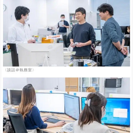
〈談話＠執務室〉