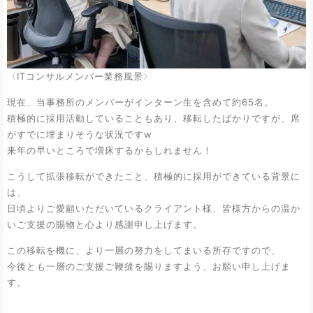
〈ITコンサルメンバー業務風景〉
現在、当事務所のメンバーがインターン生を含めて約65名。
積極的に採用活動していることもあり、移転したばかりですが、席
がすでに埋まりそうな状況ですw
来年の早いところで増床するかもしれません！
こうして拡張移転ができたこと、積極的に採用ができている背景に
は、
日頃よりご愛顧いただいているクライアント様、皆様方からの温か
いご支援の賜物と心より感謝申し上げます。
この移転を機に、より一層の努力をしてまいる所存ですので、
今後とも一層のご支援ご鞭撻を賜りますよう、お願い申し上げま
す。