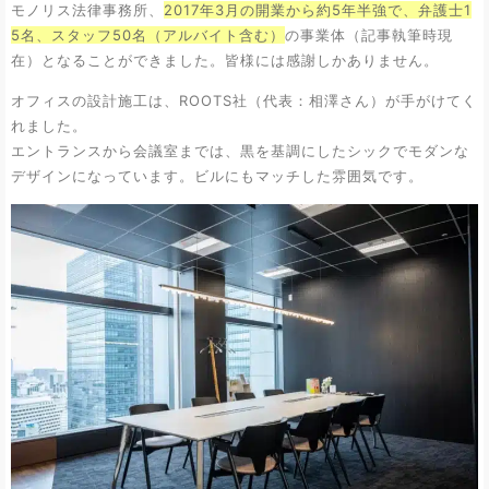
モノリス法律事務所、
2017年3月の開業から約5年半強で、弁護士1
5名、スタッフ50名（アルバイト含む）
の事業体（記事執筆時現
在）となることができました。皆様には感謝しかありません。
オフィスの設計施工は、
ROOTS社
（代表：相澤さん）が手がけてく
れました。
エントランスから会議室までは、黒を基調にしたシックでモダンな
デザインになっています。ビルにもマッチした雰囲気です。