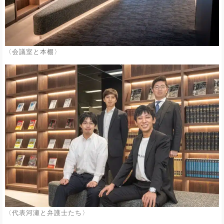
〈会議室と本棚〉
〈代表河瀬と弁護士たち〉