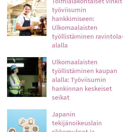
Toimialakohtaiset vinkit
työviisumin
hankkimiseen:
Ulkomaalaisten
työllistäminen ravintola-
alalla
Ulkomaalaisten
työllistäminen kaupan
alalla: Työviisumin
hankinnan keskeiset
seikat
Japanin
tekijänoikeuslain
rikkomukset ja