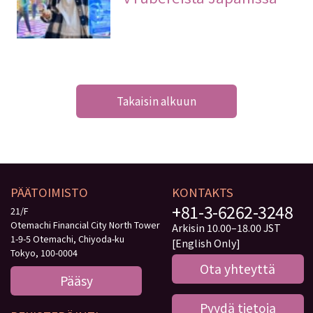
Takaisin alkuun
PÄÄTOIMISTO
KONTAKTS
+81-3-6262-3248
21/F
Otemachi Financial City North Tower
Arkisin 10.00–18.00 JST
1-9-5 Otemachi, Chiyoda-ku
[English Only]
Tokyo, 100-0004
Ota yhteyttä
Pääsy
Pyydä tietoja