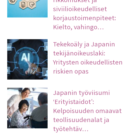
siviilioikeudelliset
korjaustoimenpiteet:
Kielto, vahingo…
Tekekoäly ja Japanin
tekijänoikeuslaki:
Yritysten oikeudellisten
riskien opas
Japanin työviisumi
‘Erityistaidot’:
Kelpoisuuden omaavat
teollisuudenalat ja
työtehtäv…