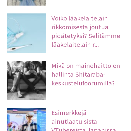
Voiko lääkelaitelain
rikkomisesta joutua
pidätetyksi? Selitämme
lääkelaitelain r...
Mikä on mainehaittojen
hallinta Shitaraba-
keskustelufoorumilla?
Esimerkkejä
ainutlaatuisista
VTubereista Japanissa