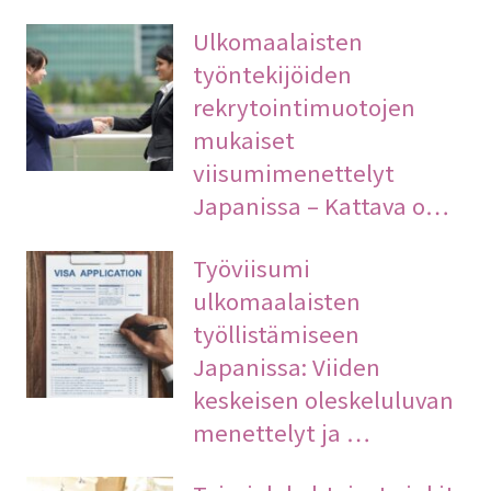
Ulkomaalaisten
työntekijöiden
rekrytointimuotojen
mukaiset
viisumimenettelyt
Japanissa – Kattava o…
Työviisumi
ulkomaalaisten
työllistämiseen
Japanissa: Viiden
keskeisen oleskeluluvan
menettelyt ja …