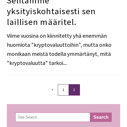
yksityiskohtaisesti sen
laillisen määritel.
Viime vuosina on kiinnitetty yhä enemmän
huomiota "kryptovaluuttoihin", mutta onko
monikaan meistä todella ymmärtänyt, mitä
"kryptovaluutta" tarkoi...
«
1
2
検
Search
索