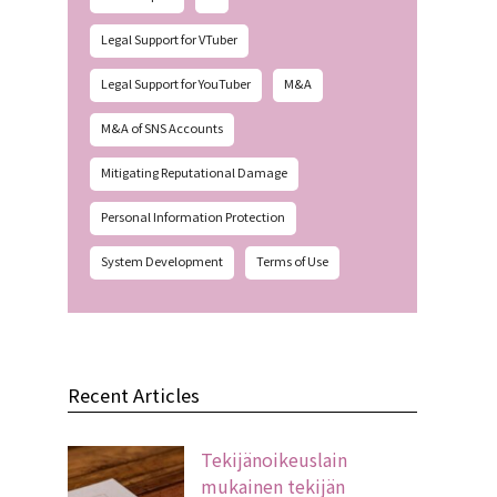
Legal Support for VTuber
Legal Support for YouTuber
M&A
M&A of SNS Accounts
Mitigating Reputational Damage
Personal Information Protection
System Development
Terms of Use
Recent Articles
Tekijänoikeuslain
mukainen tekijän