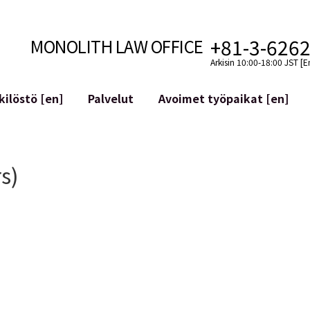
+81-3-626
MONOLITH LAW OFFICE
Arkisin 10:00-18:00 JST [E
ilöstö [en]
Palvelut
Avoimet työpaikat [en]
Internet
n]
telmäkehitys
Lakituelliset palvelut YouTuber
s)
ehdot
Oikeudellista tukea VTubereille
aluutat ja lohkoketjut
Sosiaalisen median tilien yritys
atGPT ym.)
Maineen hallinta
kollisuus
Loukkaavan lausuman tunnista