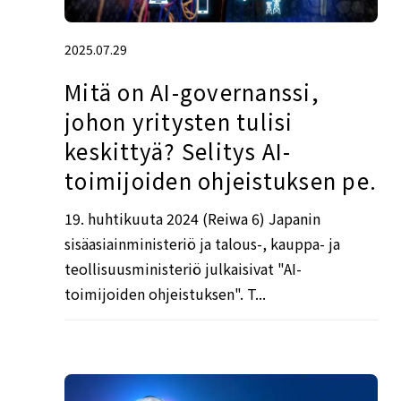
2025.07.29
Mitä on AI-governanssi,
johon yritysten tulisi
keskittyä? Selitys AI-
toimijoiden ohjeistuksen pe.
19. huhtikuuta 2024 (Reiwa 6) Japanin
sisäasiainministeriö ja talous-, kauppa- ja
teollisuusministeriö julkaisivat "AI-
toimijoiden ohjeistuksen". T...