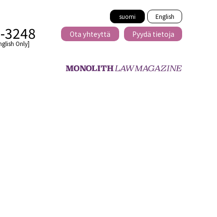
suomi
English
2-3248
Ota yhteyttä
Pyydä tietoja
nglish Only]
Rajat ylittävä
eille
kaupat
minen