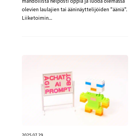
mahdollista helposti oppia ja luoda olemassa
olevien laulajien tai ääninäyttelijöiden "ääniä".
Liiketoimin...
2025.07.29