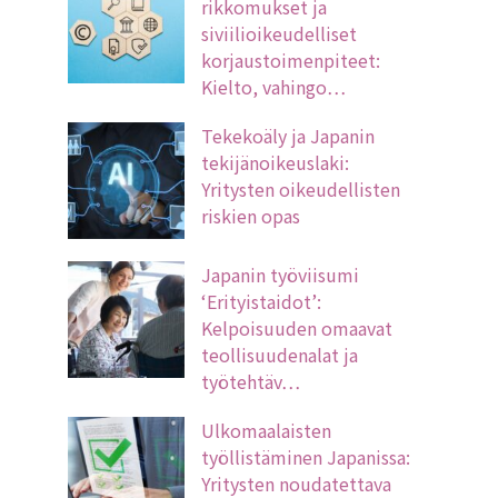
rikkomukset ja
siviilioikeudelliset
korjaustoimenpiteet:
Kielto, vahingo…
Tekekoäly ja Japanin
tekijänoikeuslaki:
Yritysten oikeudellisten
riskien opas
Japanin työviisumi
‘Erityistaidot’:
Kelpoisuuden omaavat
teollisuudenalat ja
työtehtäv…
Ulkomaalaisten
työllistäminen Japanissa:
Yritysten noudatettava