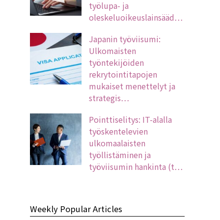
työlupa- ja
oleskeluoikeuslainsääd…
Japanin työviisumi:
Ulkomaisten
työntekijöiden
rekrytointitapojen
mukaiset menettelyt ja
strategis…
Pointtiselitys: IT-alalla
työskentelevien
ulkomaalaisten
työllistäminen ja
työviisumin hankinta (t…
Weekly Popular Articles