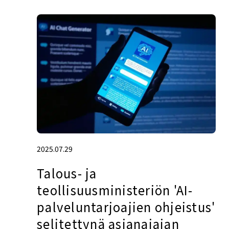
2025.07.29
Talous- ja
teollisuusministeriön 'AI-
palveluntarjoajien ohjeistus'
selitettynä asianajajan