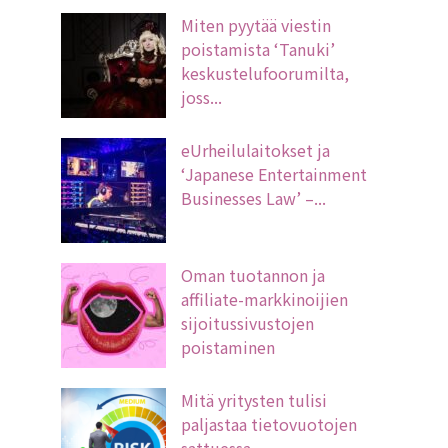
Miten pyytää viestin
poistamista ‘Tanuki’
keskustelufoorumilta,
joss...
eUrheilulaitokset ja
‘Japanese Entertainment
Businesses Law’ –...
Oman tuotannon ja
affiliate-markkinoijien
sijoitussivustojen
poistaminen
Mitä yritysten tulisi
paljastaa tietovuotojen