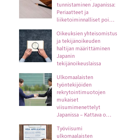
tunnistaminen Japanissa:
Periaatteet ja
liiketoiminnalliset poi…
Oikeuksien yhteisomistus
ja tekijänoikeuden
haltijan määrittäminen
Japanin
tekijänoikeuslaissa
Ulkomaalaisten
työntekijöiden
rekrytointimuotojen
mukaiset
viisumimenettelyt
Japanissa – Kattava o…
Työviisumi
ulkomaalaisten