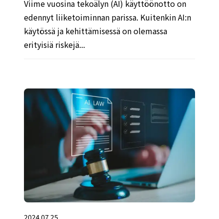
Viime vuosina tekoälyn (AI) käyttöönotto on
edennyt liiketoiminnan parissa. Kuitenkin AI:n
käytössä ja kehittämisessä on olemassa
erityisiä riskejä...
2024.07.25