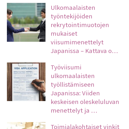
Ulkomaalaisten
työntekijöiden
rekrytointimuotojen
mukaiset
viisumimenettelyt
Japanissa – Kattava o…
Työviisumi
ulkomaalaisten
työllistämiseen
Japanissa: Viiden
keskeisen oleskeluluvan
menettelyt ja …
Toimialakohtaiset vinkit