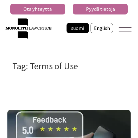
Ota yhteyttä
Pyydä tietoja
suomi
English
Tag: Terms of Use