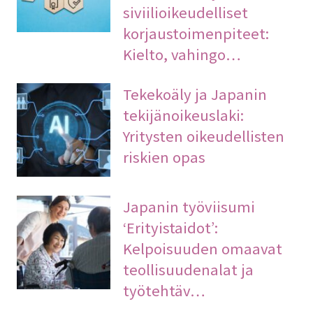
siviilioikeudelliset
korjaustoimenpiteet:
Kielto, vahingo…
Tekekoäly ja Japanin
tekijänoikeuslaki:
Yritysten oikeudellisten
riskien opas
Japanin työviisumi
‘Erityistaidot’:
Kelpoisuuden omaavat
teollisuudenalat ja
työtehtäv…