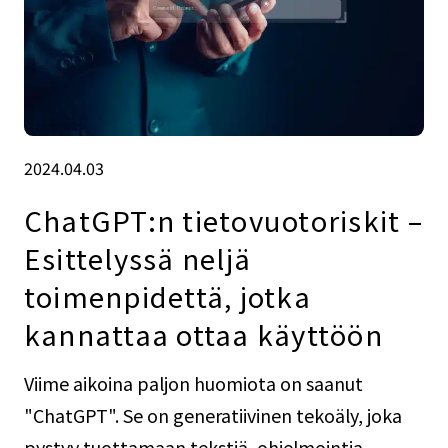
2024.04.03
ChatGPT:n tietovuotoriskit –
Esittelyssä neljä
toimenpidettä, jotka
kannattaa ottaa käyttöön
Viime aikoina paljon huomiota on saanut
"ChatGPT". Se on generatiivinen tekoäly, joka
pystyy tuottamaan tekstiä, ohjelmointia,