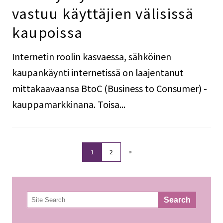
vastuu käyttäjien välisissä
kaupoissa
Internetin roolin kasvaessa, sähköinen
kaupankäynti internetissä on laajentanut
mittakaavaansa BtoC (Business to Consumer) -
kauppamarkkinana. Toisa...
»
1
2
検
Search
索