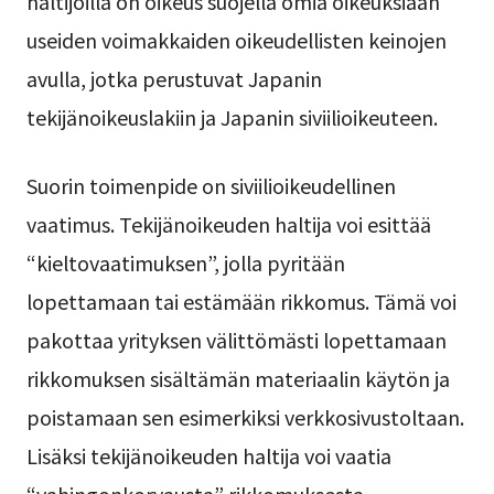
haltijoilla on oikeus suojella omia oikeuksiaan
useiden voimakkaiden oikeudellisten keinojen
avulla, jotka perustuvat Japanin
tekijänoikeuslakiin ja Japanin siviilioikeuteen.
Suorin toimenpide on siviilioikeudellinen
vaatimus. Tekijänoikeuden haltija voi esittää
“kieltovaatimuksen”, jolla pyritään
lopettamaan tai estämään rikkomus. Tämä voi
pakottaa yrityksen välittömästi lopettamaan
rikkomuksen sisältämän materiaalin käytön ja
poistamaan sen esimerkiksi verkkosivustoltaan.
Lisäksi tekijänoikeuden haltija voi vaatia
“vahingonkorvausta” rikkomuksesta