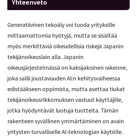
Yhteenveto
Generatiivinen tekoäly voi tuoda yrityksille
mittaamattomia hyötyjä, mutta se sisältää
myös merkittäviä oikeudellisia riskejä Japanin
tekijänoikeuslain alla. Japanin
oikeusjärjestelmässä on kaksijakoinen rakenne,
joka sallii joustavuuden AI:n kehitysvaiheessa
edistääkseen oppimista, mutta asettaa tiukat
tekijänoikeusrikkomuksen vastuut käyttäjille,
jotka hyödyntävät luotuja tuotteita. Tämän
rakenteen syvällinen ymmärtäminen on avain
yritysten turvalliselle AI-teknologian käytölle.