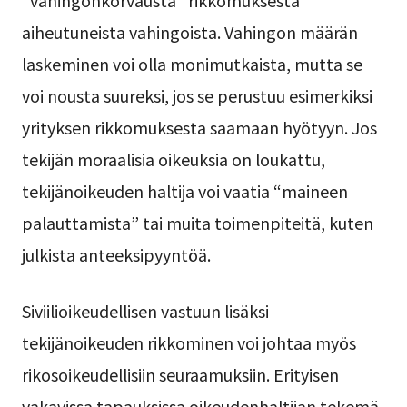
aiheutuneista vahingoista. Vahingon määrän
laskeminen voi olla monimutkaista, mutta se
voi nousta suureksi, jos se perustuu esimerkiksi
yrityksen rikkomuksesta saamaan hyötyyn. Jos
tekijän moraalisia oikeuksia on loukattu,
tekijänoikeuden haltija voi vaatia “maineen
palauttamista” tai muita toimenpiteitä, kuten
julkista anteeksipyyntöä.
Siviilioikeudellisen vastuun lisäksi
tekijänoikeuden rikkominen voi johtaa myös
rikosoikeudellisiin seuraamuksiin. Erityisen
vakavissa tapauksissa oikeudenhaltijan tekemä