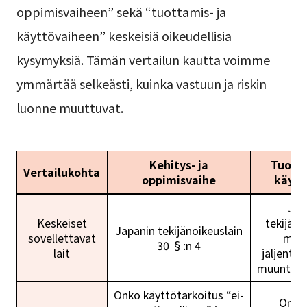
oppimisvaiheen” sekä “tuottamis- ja
käyttövaiheen” keskeisiä oikeudellisia
kysymyksiä. Tämän vertailun kautta voimme
ymmärtää selkeästi, kuinka vastuun ja riskin
luonne muuttuvat.
Kehitys- ja
Tuotta
Vertailukohta
oppimisvaihe
käytt
Jap
Keskeiset
tekijäno
Japanin tekijänoikeuslain
sovellettavat
muk
30 §:n 4
lait
jäljentä
muunteluo
Onko käyttötarkoitus “ei-
Onko