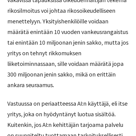
rikosilmoitus voi johtaa rikosoikeudelliseen
menettelyyn. Yksityishenkilöille voidaan
määrätä enintään 10 vuoden vankeusrangaistus
tai enintään 10 miljoonan jenin sakko, mutta jos
yritys on tehnyt rikkomuksen
liiketoiminnassaan, sille voidaan määrätä jopa
300 miljoonan jenin sakko, mikä on erittäin
ankara seuraamus.
Vastuussa on periaatteessa AI:n käyttäjä, eli itse
yritys, joka on hyödyntänyt luotua sisältöä.
Kuitenkin, jos AI:n kehittäjän tarjoama palvelu
on suunniteltu tuottamaan tarkoituksellisesti