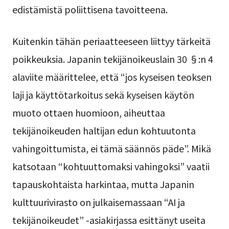
edistämistä poliittisena tavoitteena.
Kuitenkin tähän periaatteeseen liittyy tärkeitä
poikkeuksia. Japanin tekijänoikeuslain 30 §:n 4
alaviite määrittelee, että “jos kyseisen teoksen
laji ja käyttötarkoitus sekä kyseisen käytön
muoto ottaen huomioon, aiheuttaa
tekijänoikeuden haltijan edun kohtuutonta
vahingoittumista, ei tämä säännös päde”. Mikä
katsotaan “kohtuuttomaksi vahingoksi” vaatii
tapauskohtaista harkintaa, mutta Japanin
kulttuurivirasto on julkaisemassaan “AI ja
tekijänoikeudet” -asiakirjassa esittänyt useita