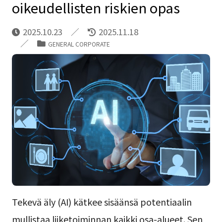
oikeudellisten riskien opas
2025.10.23
2025.11.18
GENERAL CORPORATE
Tekevä äly (AI) kätkee sisäänsä potentiaalin
mullistaa liiketoiminnan kaikki osa-alueet. Sen