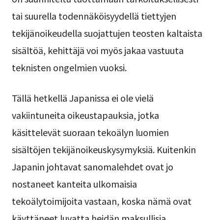
tai suurella todennäköisyydellä tiettyjen
tekijänoikeudella suojattujen teosten kaltaista
sisältöä, kehittäjä voi myös jakaa vastuuta
teknisten ongelmien vuoksi.
Tällä hetkellä Japanissa ei ole vielä
vakiintuneita oikeustapauksia, jotka
käsittelevät suoraan tekoälyn luomien
sisältöjen tekijänoikeuskysymyksiä. Kuitenkin
Japanin johtavat sanomalehdet ovat jo
nostaneet kanteita ulkomaisia
tekoälytoimijoita vastaan, koska nämä ovat
käyttäneet luvatta heidän maksullisia