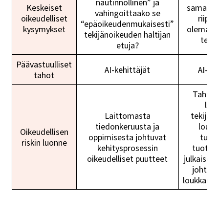
nautinnollinen” ja
Keskeiset
samankal
vahingoittaako se
oikeudelliset
riipp
“epäoikeudenmukaisesti”
kysymykset
olemassa
tekijänoikeuden haltijan
teok
etuja?
Päävastuulliset
AI-kehittäjät
AI-kä
tahot
Tahto
luo
Laittomasta
tekijän
tiedonkeruusta ja
loukk
Oikeudellisen
oppimisesta johtuvat
tuot
riskin luonne
kehitysprosessin
tuotta
oikeudelliset puutteet
julkaisem
johtaa
loukkaus