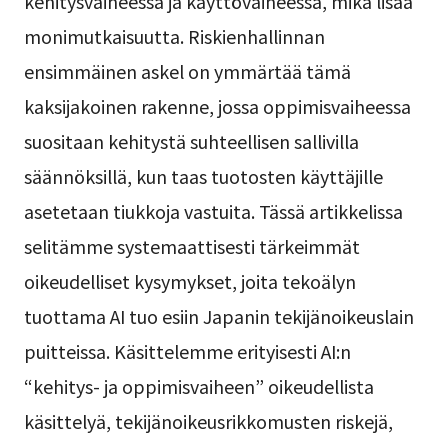
kehitysvaiheessa ja käyttövaiheessa, mikä lisää
monimutkaisuutta. Riskienhallinnan
ensimmäinen askel on ymmärtää tämä
kaksijakoinen rakenne, jossa oppimisvaiheessa
suositaan kehitystä suhteellisen sallivilla
säännöksillä, kun taas tuotosten käyttäjille
asetetaan tiukkoja vastuita. Tässä artikkelissa
selitämme systemaattisesti tärkeimmät
oikeudelliset kysymykset, joita tekoälyn
tuottama AI tuo esiin Japanin tekijänoikeuslain
puitteissa. Käsittelemme erityisesti AI:n
“kehitys- ja oppimisvaiheen” oikeudellista
käsittelyä, tekijänoikeusrikkomusten riskejä,