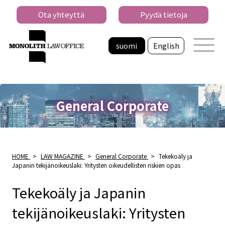
Ota yhteyttä
Pyydä tietoja
suomi
English
General Corporate
HOME
>
LAW MAGAZINE
>
General Corporate
>
Tekekoäly ja
Japanin tekijänoikeuslaki: Yritysten oikeudellisten riskien opas
Tekekoäly ja Japanin
tekijänoikeuslaki: Yritysten