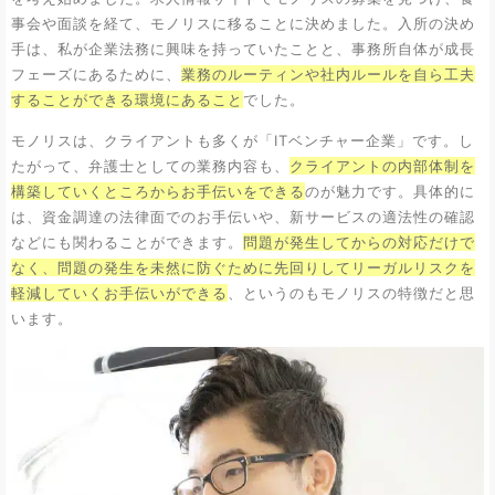
事会や面談を経て、モノリスに移ることに決めました。入所の決め
手は、私が企業法務に興味を持っていたことと、事務所自体が成長
フェーズにあるために、
業務のルーティンや社内ルールを自ら工夫
することができる環境にあること
でした。
モノリスは、クライアントも多くが「ITベンチャー企業」です。し
たがって、弁護士としての業務内容も、
クライアントの内部体制を
構築していくところからお手伝いをできる
のが魅力です。具体的に
は、資金調達の法律面でのお手伝いや、新サービスの適法性の確認
などにも関わることができます。
問題が発生してからの対応だけで
なく、問題の発生を未然に防ぐために先回りしてリーガルリスクを
軽減していくお手伝いができる
、というのもモノリスの特徴だと思
います。