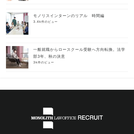
モノリスインターンのリアル 時間編
3.4k件のビュー
一般就職からロースクール受験へ方向転換。法学
部3年、秋の決意
3k件のビュー