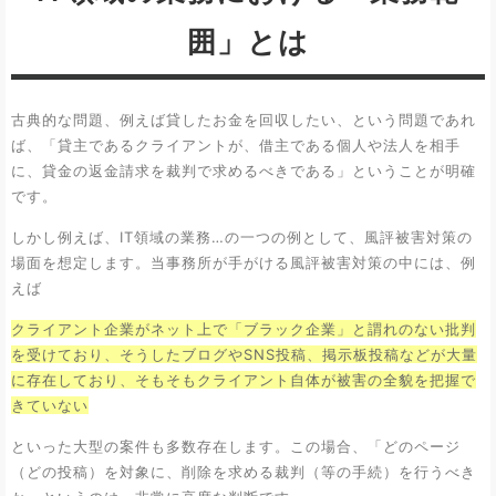
囲」とは
古典的な問題、例えば貸したお金を回収したい、という問題であれ
ば、「貸主であるクライアントが、借主である個人や法人を相手
に、貸金の返金請求を裁判で求めるべきである」ということが明確
です。
しかし例えば、IT領域の業務…の一つの例として、風評被害対策の
場面を想定します。当事務所が手がける風評被害対策の中には、例
えば
クライアント企業がネット上で「ブラック企業」と謂れのない批判
を受けており、そうしたブログやSNS投稿、掲示板投稿などが大量
に存在しており、そもそもクライアント自体が被害の全貌を把握で
きていない
といった大型の案件も多数存在します。この場合、「どのページ
（どの投稿）を対象に、削除を求める裁判（等の手続）を行うべき