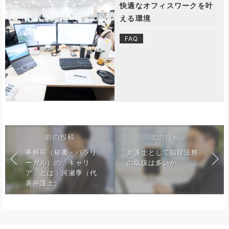
快適なオフィスワークを叶
える環境
FAQ
前の投稿
次の投稿
事務局（秘書・パラリ
弁護士として知財法務
ーガル）の「キャリ
の取扱は多いか
ア」とは：河瀬季（代
表弁護士）