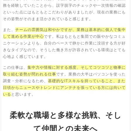
務を経験していたことから、誤字脱字のチェックや一次情報の確認
といった点にはもともとこだわりがありましたが、現在の業務にも
その姿勢がそのまま活かされていると感じます。
また、
チームの雰囲気は和やかですが、業務は基本的に個人で集中
して進める作業が中心
です。私はもともと集団での賑やかなコミュ
ニケーションよりも、自分のペースで静かに作業に没頭する方が好
きなタイプなので、そうした働き方が許容されている環境はとても
心地よく感じています。
この仕事は、
集中力や情報に対する感度、そしてコツコツと物事に
取り組む姿勢が問われる仕事
です。業務の大半はパソコンを使った
調査・分析になるため、
基礎的なITスキルを持っていること、また
日頃からニュースやトレンドにアンテナを張っている方には向いて
いる
と思います。
柔軟な職場と多様な挑戦、そし
て仲間との未来へ