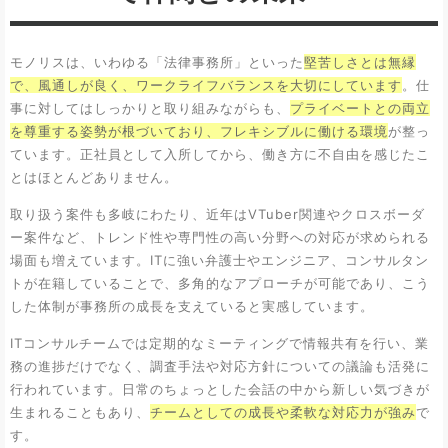
モノリスは、いわゆる「法律事務所」といった
堅苦しさとは無縁
で、風通しが良く、ワークライフバランスを大切にしています
。仕
事に対してはしっかりと取り組みながらも、
プライベートとの両立
を尊重する姿勢が根づいており、フレキシブルに働ける環境
が整っ
ています。正社員として入所してから、働き方に不自由を感じたこ
とはほとんどありません。
取り扱う案件も多岐にわたり、近年はVTuber関連やクロスボーダ
ー案件など、トレンド性や専門性の高い分野への対応が求められる
場面も増えています。ITに強い弁護士やエンジニア、コンサルタン
トが在籍していることで、多角的なアプローチが可能であり、こう
した体制が事務所の成長を支えていると実感しています。
ITコンサルチームでは定期的なミーティングで情報共有を行い、業
務の進捗だけでなく、調査手法や対応方針についての議論も活発に
行われています。日常のちょっとした会話の中から新しい気づきが
生まれることもあり、
チームとしての成長や柔軟な対応力が強み
で
す。