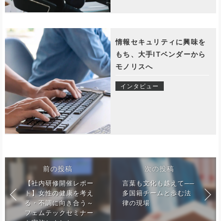
情報セキュリティに興味を
もち、大手ITベンダーから
モノリスへ
インタビュー
前の投稿
次の投稿
【社内研修開催レポー
言葉も文化も越えて──
ト】女性の健康を考え
多国籍チームと歩む法
る・不調に向き合う～
律の現場
フェムテックセミナー