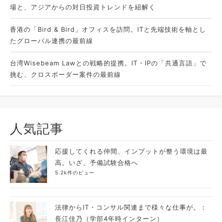
場と、アジアからの対日投資トレンドを紐解く
香港の「Bird & Bird」オフィスを訪問。ITと先端技術を軸とし
たグローバル連携の最前線
台湾Wisebeam Lawとの戦略的提携。IT・IPの「共通言語」で
挑む、クロスボーダー案件の最前線
人気記事
応援してくれる仲間、インプットが整う環境は最
高。いざ、予備試験合格へ
5.2k件のビュー
法律からIT・コンサル関連まで様々な仕事が。：
長江佳乃（学部4年時インターン）