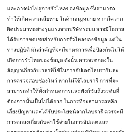
และอาจนำไปสู่การรั่วไหลของข้อมูล ซึ่งสามารถ
ทำให้เกิดความเสียหาย ในด้านกฎหมาย หากมีความ
ผิดประมาทอย่างรุนแรงจากบริษัทระบบ อาจมีโอกาส
ได้รับการชดเชยสำหรับการรั่วไหลของข้อมูล แต่ใน
ทางปฏิบัติ มันสำคัญที่จะมีมาตรการเพื่อป้องกันไม่ให้
เกิดการรั่วไหลของข้อมูล ดังนั้น ควรจะตกลงใน
สัญญาเกี่ยวกับเวลาที่ใช้ในการอัปเดตไลบรารีและ
การตรวจสอบช่องโหว่ หากไม่ใช้ไลบรารี การที่จะ
สามารถทำให้ทั้งกำหนดการและฟังก์ชันถึงระดับที่
ต้องการนั้นเป็นไปได้ยาก ในการที่จะสามารถหลีก
เลี่ยงปัญหาและได้รับประโยชน์จากไลบรารี ควรจะมี
การตกลงเกี่ยวกับค่าใช้จ่ายในการอัปเดตและ
มาตรการต่อต้านช่องโหว่ระหว่างบริษัทระบบ การรั่ว