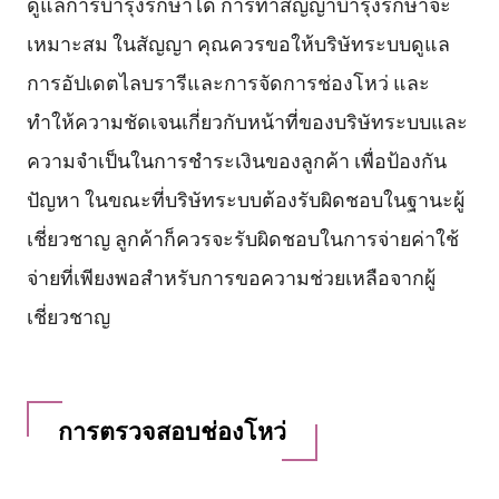
ดูแลการบำรุงรักษาได้ การทำสัญญาบำรุงรักษาจะ
เหมาะสม ในสัญญา คุณควรขอให้บริษัทระบบดูแล
การอัปเดตไลบรารีและการจัดการช่องโหว่ และ
ทำให้ความชัดเจนเกี่ยวกับหน้าที่ของบริษัทระบบและ
ความจำเป็นในการชำระเงินของลูกค้า เพื่อป้องกัน
ปัญหา ในขณะที่บริษัทระบบต้องรับผิดชอบในฐานะผู้
เชี่ยวชาญ ลูกค้าก็ควรจะรับผิดชอบในการจ่ายค่าใช้
จ่ายที่เพียงพอสำหรับการขอความช่วยเหลือจากผู้
เชี่ยวชาญ
การตรวจสอบช่องโหว่