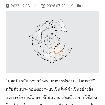
2023.12.08
2026.07.20
IT
ในยุคปัจจุบัน การสร้างระบบการทำงาน “ไลบรารี”
หรือส่วนประกอบของระบบเป็นสิ่งที่จำเป็นอย่างยิ่ง
แต่การใช้งานไลบรารีก็มีความเสี่ยงด้วย การใช้งาน