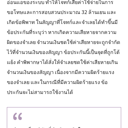
อ่อนแอของระบบ ทำให้โจทก์เสียค่าใช้จ่ายในการ
ขอโทษและการสอบสวนประมาณ 32 ล้านเยน และ
เกิดข้อพิพาท ในสัญญาที่โจทก์และจำเลยได้ทำขึ้นมี
ข้อประกันที่ระบุว่า หากเกิดความเสียหายจากความ
ผิดของจำเลย จำนวนเงินชดใช้ค่าเสียหายจะถูกจำกัด
ไว้ที่จำนวนเงินของสัญญา ข้อประกันนี้เป็นจุดที่ถูกโต้
แย้ง คำพิพากษาได้สั่งให้จำเลยชดใช้ค่าเสียหายเกิน
จำนวนเงินของสัญญา เนื่องจากมีความผิดร้ายแรง
ของจำเลย และในกรณีที่มีความผิดร้ายแรง ข้อ
ประกันจะไม่สามารถใช้งานได้