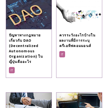
ปัญหาทางกฎหมาย
ควรระวังอะไรบ้างใน
เกี่ยวกับ DAO
ผลงานที่มีการระบุ
(Decentralized
ครีเอทีฟคอมมอนส์
Autonomous
IT
Organization) ใน
ญี่ปุ่นคืออะไร
IT