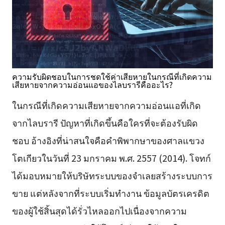
ความรับผิดชอบในการชดใช้ค่าเสียหายในกรณีที่เกิดความ
เสียหายจากความอ่อนแอของไลบรารีคืออะไร?
ในกรณีที่เกิดความเสียหายจากความอ่อนแอที่เกิด
จากไลบรารี ปัญหาที่เกิดขึ้นคือใครที่จะต้องรับผิด
ชอบ อ้างอิงที่น่าสนใจคือคำพิพากษาของศาลแขวง
โตเกียวในวันที่ 23 มกราคม พ.ศ. 2557 (2014). โจทก์
ได้มอบหมายให้บริษัทระบบของจำเลยสร้างระบบการ
ขาย แต่หลังจากที่ระบบเริ่มทำงาน ข้อมูลบัตรเครดิต
ของผู้ใช้สิ้นสุดได้รั่วไหลออกไปเนื่องจากความ