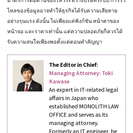
ไหลของข้อมูลอาจทำให้ธุรกิจได้รับความเสียหาย
อย่างรุนแรง ดังนั้น ไม่เพียงแค่ฟังก์ชัน หน้าตาของ
หน้าจอ และราคาเท่านั้น แต่ความปลอดภัยก็ควรได้
รับความสนใจเพียงพอตั้งแต่ตอนทำสัญญา
The Editor in Chief:
Managing Attorney: Toki
Kawase
An expert in IT-related legal
affairs in Japan who
established MONOLITH LAW
OFFICE and serves as its
managing attorney.
Formerly an IT engineer, he