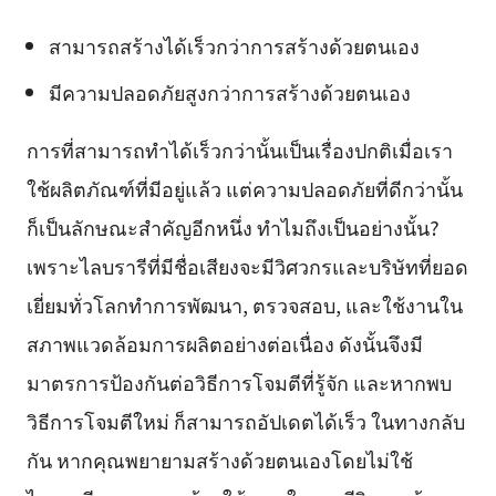
สามารถสร้างได้เร็วกว่าการสร้างด้วยตนเอง
มีความปลอดภัยสูงกว่าการสร้างด้วยตนเอง
การที่สามารถทำได้เร็วกว่านั้นเป็นเรื่องปกติเมื่อเรา
ใช้ผลิตภัณฑ์ที่มีอยู่แล้ว แต่ความปลอดภัยที่ดีกว่านั้น
ก็เป็นลักษณะสำคัญอีกหนึ่ง ทำไมถึงเป็นอย่างนั้น?
เพราะไลบรารีที่มีชื่อเสียงจะมีวิศวกรและบริษัทที่ยอด
เยี่ยมทั่วโลกทำการพัฒนา, ตรวจสอบ, และใช้งานใน
สภาพแวดล้อมการผลิตอย่างต่อเนื่อง ดังนั้นจึงมี
มาตรการป้องกันต่อวิธีการโจมตีที่รู้จัก และหากพบ
วิธีการโจมตีใหม่ ก็สามารถอัปเดตได้เร็ว ในทางกลับ
กัน หากคุณพยายามสร้างด้วยตนเองโดยไม่ใช้