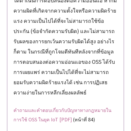
ความผิดที่เกิดจากความตั้งใจหรือความผิดร้าย
แรง ความเป็นไปได้ที่จะไม่สามารถใช้ข้อ
ประกัน (ข้อจำกัดความรับผิด) และไม่สามารถ
รับผลของการยกเว้นความรับผิดได้สูง อย่างไร
ก็ตาม ในกรณีที่ถูกโจมตีทันทีหลังจากที่ข้อมูล
การตอบสนองต่อความอ่อนแอของ OSS ได้รับ
การเผยแพร่ ความเป็นไปได้ที่จะไม่สามารถ
ยอมรับความผิดร้ายแรงได้ เช่น การปฏิเสธ
ความง่ายในการหลีกเลี่ยงผลลัพธ์
คำถามและคำตอบเกี่ยวกับปัญหาทางกฎหมายใน
การใช้ OSS ในยุค IoT [PDF]
(หน้าที่ 84)