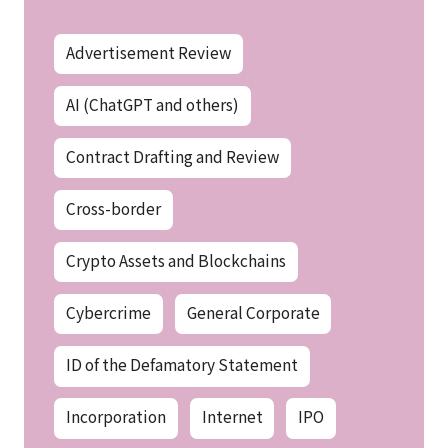
Advertisement Review
AI (ChatGPT and others)
Contract Drafting and Review
Cross-border
Crypto Assets and Blockchains
Cybercrime
General Corporate
ID of the Defamatory Statement
Incorporation
Internet
IPO