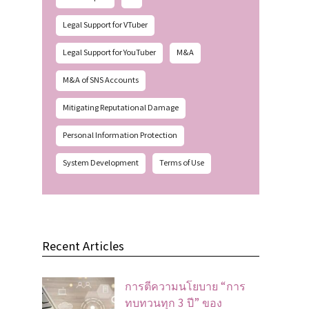
Legal Support for VTuber
Legal Support for YouTuber
M&A
M&A of SNS Accounts
Mitigating Reputational Damage
Personal Information Protection
System Development
Terms of Use
Recent Articles
การตีความนโยบาย “การ
ทบทวนทุก 3 ปี” ของ