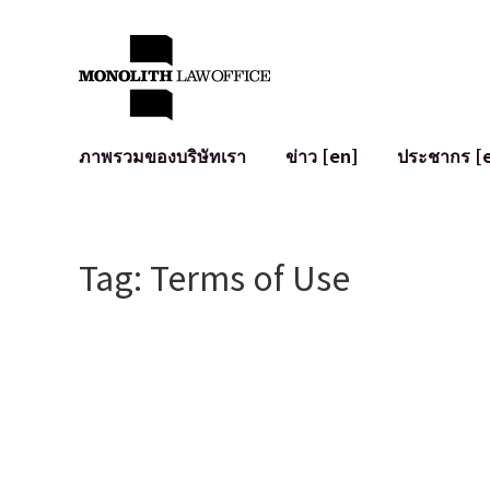
ภาพรวมของบริษัทเรา
ข่าว [en]
ประชากร [
คำทักทายจากทนายความผู้จัดการ
กฎหมายทั่วไปสำหรับบริษัท
IT
ผลกระทบทางสังคมและการมีส่วนร่วมของชุมชน [en]
การจัดทำและตรวจทานสัญญา
การพัฒนาร
Tag: Terms of Use
พันธมิตรระดับโลก [en]
M&A
เงื่อนไขการ
การเข้าถึง
การเสนอขายหุ้น IPO ในญี่ปุ่น
สินทรัพย์คร
การป้องกันข้อมูลส่วนบุคคล
AI (ChatGPT
การตรวจสอบโฆษณา
อาชญากรรม