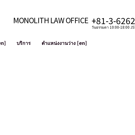
+81-3-626
MONOLITH LAW OFFICE
วันธรรมดา 10:00-18:00 JST
en]
บริการ
ตำแหน่งงานว่าง [en]
อินเทอร์เน็ต
ะบบ
การสนับสนุนทางกฎหมายสำหรับ YouT
ใช้งาน
การสนับสนุนทางกฎหมายสำหรับ VTub
ิปโตและบล็อกเชน
การควบรวมและซื้อกิจการบัญชีโซเชียลม
 ฯลฯ)
การบรรเทาความเสียหายต่อชื่อเสียง
ไซเบอร์
การระบุตัวตนของคำกล่าวหาที่เป็นการใส