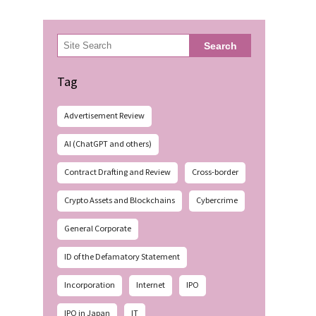
検
Search
索
Tag
Advertisement Review
AI (ChatGPT and others)
Contract Drafting and Review
Cross-border
Crypto Assets and Blockchains
Cybercrime
General Corporate
ID of the Defamatory Statement
Incorporation
Internet
IPO
IPO in Japan
IT