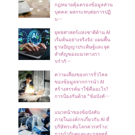
กฎหมายคุ้มครองข้อมูลส่วน
บุคคล: ผลกระทบต่อการปฏิ
บ…
ยุทธศาสตร์แห่งชาติด้าน AI
เริ่มต้นอย่างจริงจัง: แผนพื้น
ฐานปัญญาประดิษฐ์และจุด
สำคัญของแนวทางกา
รกำกั…
ความเสี่ยงของการรั่วไหล
ของข้อมูลจากการนำ AI
สร้างสรรค์มาใช้คืออะไร?
การป้องกันด้วย “ข้อบังคั…
แนวหน้าของข้อบังคับ
ภายในองค์กรเกี่ยวกับ AI ที่
บริษัทระดับโลกควรสร้าง:
การกำกับดูแลและกลยุทธ์