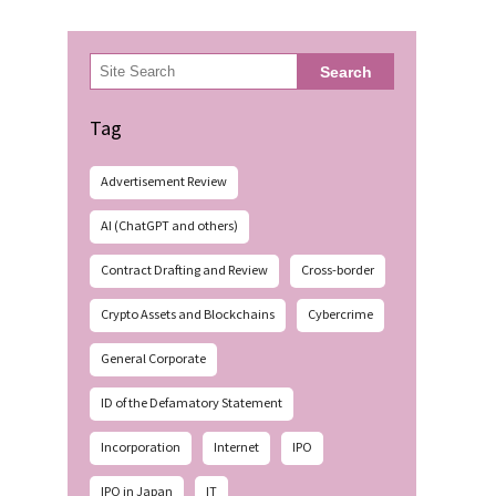
検
Search
索
Tag
Advertisement Review
AI (ChatGPT and others)
Contract Drafting and Review
Cross-border
Crypto Assets and Blockchains
Cybercrime
General Corporate
ID of the Defamatory Statement
Incorporation
Internet
IPO
IPO in Japan
IT