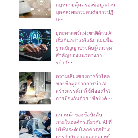
กฎหมายคุ้มครองข้อมูลส่วน
บุคคล: ผลกระทบต่อการปฏิ
บ…
ยุทธศาสตร์แห่งชาติด้าน AI
เริ่มต้นอย่างจริงจัง: แผนพื้น
ฐานปัญญาประดิษฐ์และจุด
สำคัญของแนวทางกา
รกำกั…
ความเสี่ยงของการรั่วไหล
ของข้อมูลจากการนำ AI
สร้างสรรค์มาใช้คืออะไร?
การป้องกันด้วย “ข้อบังคั…
แนวหน้าของข้อบังคับ
ภายในองค์กรเกี่ยวกับ AI ที่
บริษัทระดับโลกควรสร้าง:
การกำกับดูแลและกลยุทธ์