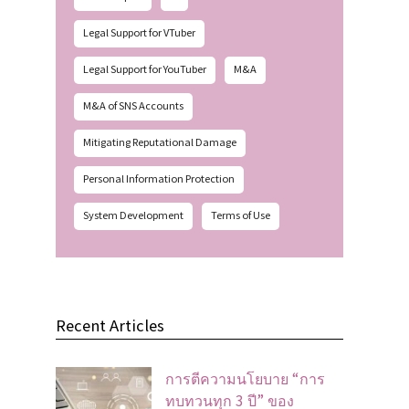
Legal Support for VTuber
Legal Support for YouTuber
M&A
M&A of SNS Accounts
Mitigating Reputational Damage
Personal Information Protection
System Development
Terms of Use
Recent Articles
การตีความนโยบาย “การ
ทบทวนทุก 3 ปี” ของ