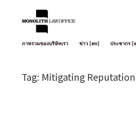
ภาพรวมของบริษัทเรา
ข่าว [en]
ประชากร [
คำทักทายจากทนายความผู้จัดการ
กฎหมายทั่วไปสำหรับบริษัท
IT
ผลกระทบทางสังคมและการมีส่วนร่วมของชุมชน [en]
การจัดทำและตรวจทานสัญญา
การพัฒนาร
Tag: Mitigating Reputatio
พันธมิตรระดับโลก [en]
M&A
เงื่อนไขการ
การเข้าถึง
การเสนอขายหุ้น IPO ในญี่ปุ่น
สินทรัพย์คร
การป้องกันข้อมูลส่วนบุคคล
AI (ChatGPT
การตรวจสอบโฆษณา
อาชญากรรม