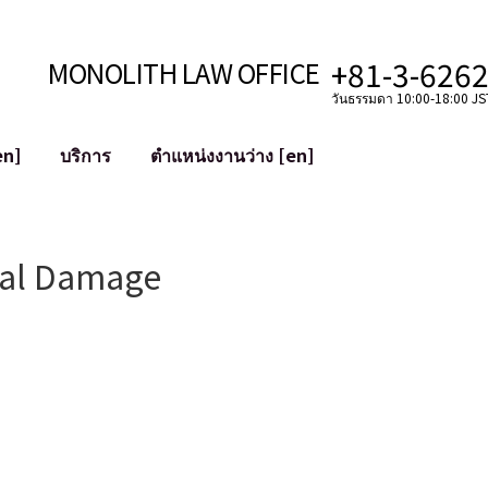
+81-3-626
MONOLITH LAW OFFICE
วันธรรมดา 10:00-18:00 JST
en]
บริการ
ตำแหน่งงานว่าง [en]
อินเทอร์เน็ต
ะบบ
การสนับสนุนทางกฎหมายสำหรับ YouT
nal Damage
ใช้งาน
การสนับสนุนทางกฎหมายสำหรับ VTub
ิปโตและบล็อกเชน
การควบรวมและซื้อกิจการบัญชีโซเชียลม
 ฯลฯ)
การบรรเทาความเสียหายต่อชื่อเสียง
ไซเบอร์
การระบุตัวตนของคำกล่าวหาที่เป็นการใส