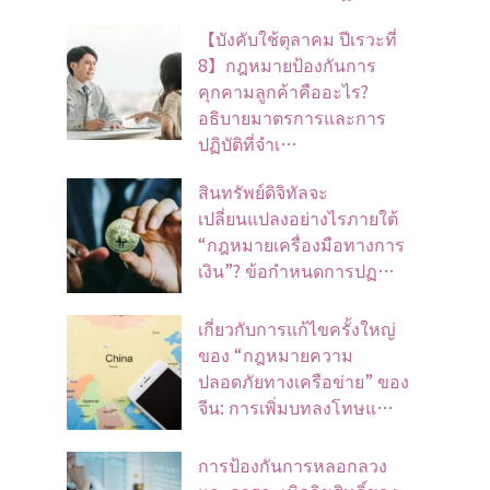
【บังคับใช้ตุลาคม ปีเรวะที่
8】กฎหมายป้องกันการ
คุกคามลูกค้าคืออะไร?
อธิบายมาตรการและการ
ปฏิบัติที่จำเ…
สินทรัพย์ดิจิทัลจะ
เปลี่ยนแปลงอย่างไรภายใต้
“กฎหมายเครื่องมือทางการ
เงิน”? ข้อกำหนดการปฏ…
เกี่ยวกับการแก้ไขครั้งใหญ่
ของ “กฎหมายความ
ปลอดภัยทางเครือข่าย” ของ
จีน: การเพิ่มบทลงโทษแ…
การป้องกันการหลอกลวง