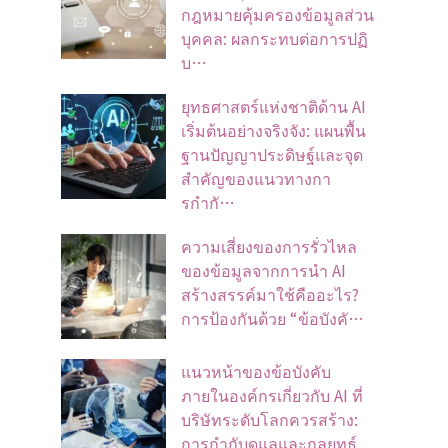
กฎหมายคุ้มครองข้อมูลส่วน
บุคคล: ผลกระทบต่อการปฏิ
บ…
ยุทธศาสตร์แห่งชาติด้าน AI
เริ่มต้นอย่างจริงจัง: แผนพื้น
ฐานปัญญาประดิษฐ์และจุด
สำคัญของแนวทางกา
รกำกั…
ความเสี่ยงของการรั่วไหล
ของข้อมูลจากการนำ AI
สร้างสรรค์มาใช้คืออะไร?
การป้องกันด้วย “ข้อบังคั…
แนวหน้าของข้อบังคับ
ภายในองค์กรเกี่ยวกับ AI ที่
บริษัทระดับโลกควรสร้าง:
การกำกับดูแลและกลยุทธ์