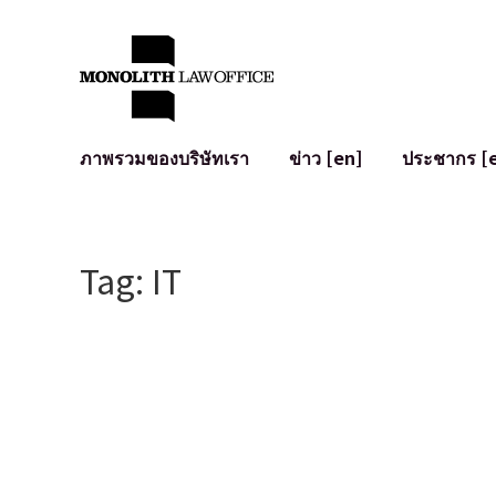
ภาพรวมของบริษัทเรา
ข่าว [en]
ประชากร [
คำทักทายจากทนายความผู้จัดการ
กฎหมายทั่วไปสำหรับบริษัท
IT
ผลกระทบทางสังคมและการมีส่วนร่วมของชุมชน [en]
การจัดทำและตรวจทานสัญญา
การพัฒนาร
Tag: IT
พันธมิตรระดับโลก [en]
M&A
เงื่อนไขการ
การเข้าถึง
การเสนอขายหุ้น IPO ในญี่ปุ่น
สินทรัพย์คร
การป้องกันข้อมูลส่วนบุคคล
AI (ChatGPT
การตรวจสอบโฆษณา
อาชญากรรม