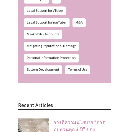
Legal Support for VTuber
Legal Support for YouTuber
M&A
M&A of SNS Accounts
Mitigating Reputational Damage
Personal Information Protection
System Development
Terms of Use
Recent Articles
การตีความนโยบาย “การ
ทบทวนทุก 3 ปี” ของ