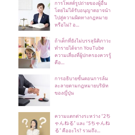
การโพสต์รูปถ่ายของผู้อื่น
โดยไม่ได้รับอนุญาตอาจนํา
ไปสู่ความผิดทางกฎหมาย
หรือไม่? อ...
ถ้าเด็กที่ยังไม่บรรลุนิติภาวะ
ทำรายได้จาก YouTube
ความเสี่ยงที่ผู้ปกครองควรรู้
คือ...
การอธิบายขั้นตอนการล้ม
ละลายตามกฎหมายบริษัท
ของญี่ปุ่น
ความแตกต่างระหว่าง ‘2ち
ゃんねる’ และ ‘5ちゃんね
る’ คืออะไร? รวมถึง...