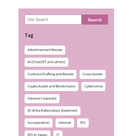
検
Search
索
Tag
Advertisement Review
AI (ChatGPT and others)
Contract Drafting and Review
Cross-border
Crypto Assets and Blockchains
Cybercrime
General Corporate
ID of the Defamatory Statement
Incorporation
Internet
IPO
IPO in Japan
IT