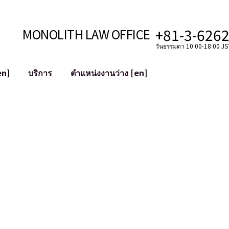
+81-3-626
MONOLITH LAW OFFICE
วันธรรมดา 10:00-18:00 JST
en]
บริการ
ตำแหน่งงานว่าง [en]
อินเทอร์เน็ต
ะบบ
การสนับสนุนทางกฎหมายสำหรับ YouT
ใช้งาน
การสนับสนุนทางกฎหมายสำหรับ VTub
ิปโตและบล็อกเชน
การควบรวมและซื้อกิจการบัญชีโซเชียลม
 ฯลฯ)
การบรรเทาความเสียหายต่อชื่อเสียง
ไซเบอร์
การระบุตัวตนของคำกล่าวหาที่เป็นการใส