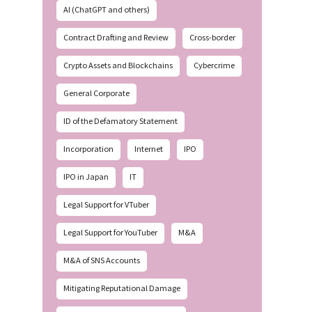
AI (ChatGPT and others)
Contract Drafting and Review
Cross-border
Crypto Assets and Blockchains
Cybercrime
General Corporate
ID of the Defamatory Statement
Incorporation
Internet
IPO
IPO in Japan
IT
Legal Support for VTuber
Legal Support for YouTuber
M&A
M&A of SNS Accounts
Mitigating Reputational Damage