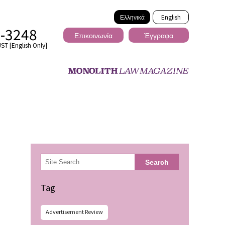
Ελληνικά
English
2-3248
Επικοινωνία
Έγγραφα
ST [English Only]
Διασυνοριακό
検
Search
索
ωσης
Tag
Advertisement Review