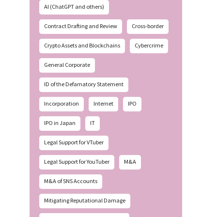
AI (ChatGPT and others)
Contract Drafting and Review
Cross-border
Crypto Assets and Blockchains
Cybercrime
General Corporate
ID of the Defamatory Statement
Incorporation
Internet
IPO
IPO in Japan
IT
Legal Support for VTuber
Legal Support for YouTuber
M&A
M&A of SNS Accounts
Mitigating Reputational Damage