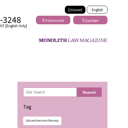
Ελληνικά
English
2-3248
Επικοινωνία
Έγγραφα
ST [English Only]
Διασυνοριακό
検
Search
索
ωσης
Tag
Advertisement Review