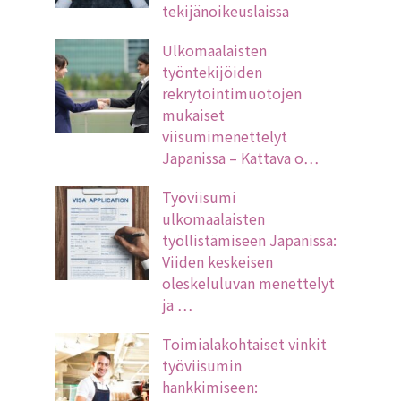
tekijänoikeuslaissa
Ulkomaalaisten
työntekijöiden
rekrytointimuotojen
mukaiset
viisumimenettelyt
Japanissa – Kattava o…
Työviisumi
ulkomaalaisten
työllistämiseen Japanissa:
Viiden keskeisen
oleskeluluvan menettelyt
ja …
Toimialakohtaiset vinkit
työviisumin
hankkimiseen: