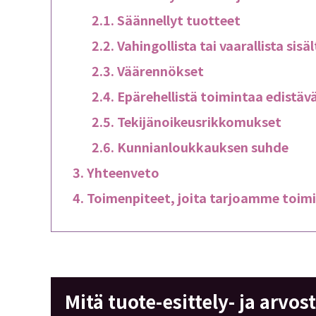
Säännellyt tuotteet
Vahingollista tai vaarallista sis
Väärennökset
Epärehellistä toimintaa edistävä
Tekijänoikeusrikkomukset
Kunnianloukkauksen suhde
Yhteenveto
Toimenpiteet, joita tarjoamme toi
Mitä tuote-esittely- ja arvos