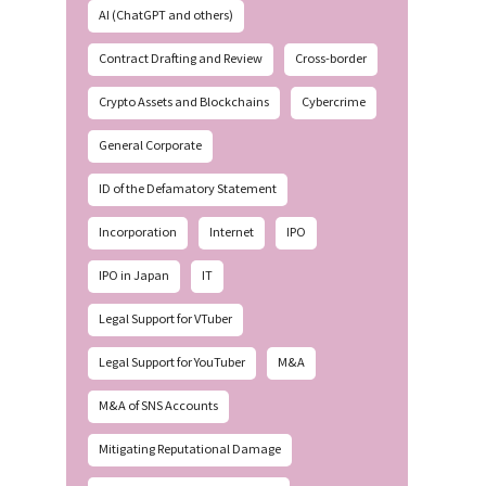
AI (ChatGPT and others)
Contract Drafting and Review
Cross-border
Crypto Assets and Blockchains
Cybercrime
General Corporate
ID of the Defamatory Statement
Incorporation
Internet
IPO
IPO in Japan
IT
Legal Support for VTuber
Legal Support for YouTuber
M&A
M&A of SNS Accounts
Mitigating Reputational Damage