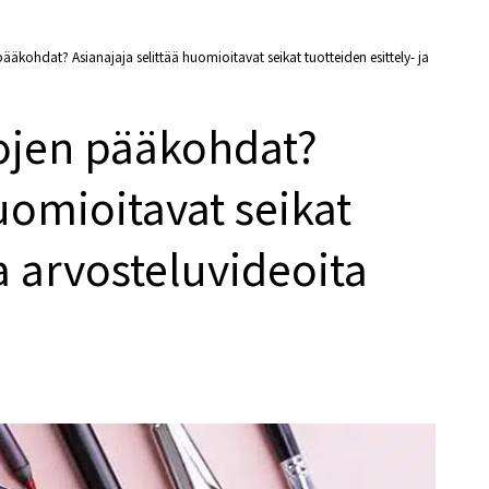
äkohdat? Asianajaja selittää huomioitavat seikat tuotteiden esittely- ja
ojen pääkohdat?
uomioitavat seikat
ja arvosteluvideoita