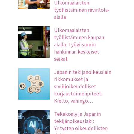
Ulkomaalaisten
työllistäminen ravintola-
alalla
Ulkomaalaisten
työllistäminen kaupan
alalla: Työviisumin
hankinnan keskeiset
seikat
Japanin tekijänoikeuslain
rikkomukset ja
siviilioikeudelliset
korjaustoimenpiteet:
Kielto, vahingo…
Tekekoäly ja Japanin
tekijänoikeuslaki:
Yritysten oikeudellisten