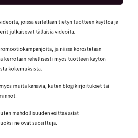
videoita, joissa esitellään tietyn tuotteen käyttöä ja
it julkaisevat tällaisia videoita.
promootiokampanjoita, ja niissä korostetaan
ssa kerrotaan rehellisesti myös tuotteen käytön
ista kokemuksista.
myös muita kanavia, kuten blogikirjoitukset tai
minnot.
uten mahdollisuuden esittää asiat
oksi ne ovat suosittuja.