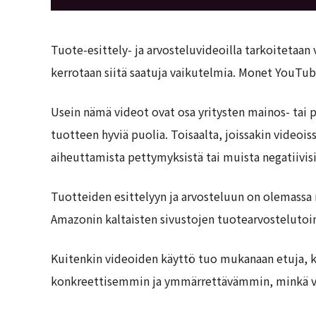
Tuote-esittely- ja arvosteluvideoilla tarkoitetaan 
kerrotaan siitä saatuja vaikutelmia. Monet YouTuber
Usein nämä videot ovat osa yritysten mainos- tai 
tuotteen hyviä puolia. Toisaalta, joissakin videoi
aiheuttamista pettymyksistä tai muista negatiivis
Tuotteiden esittelyyn ja arvosteluun on olemassa 
Amazonin kaltaisten sivustojen tuotearvostelutoi
Kuitenkin videoiden käyttö tuo mukanaan etuja, k
konkreettisemmin ja ymmärrettävämmin, minkä vu