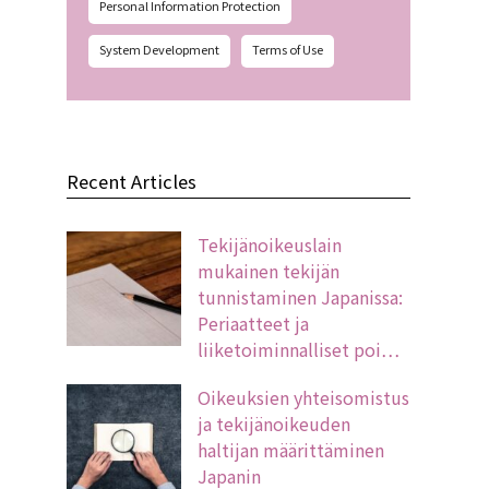
Personal Information Protection
System Development
Terms of Use
Recent Articles
Tekijänoikeuslain
mukainen tekijän
tunnistaminen Japanissa:
Periaatteet ja
liiketoiminnalliset poi…
Oikeuksien yhteisomistus
ja tekijänoikeuden
haltijan määrittäminen
Japanin