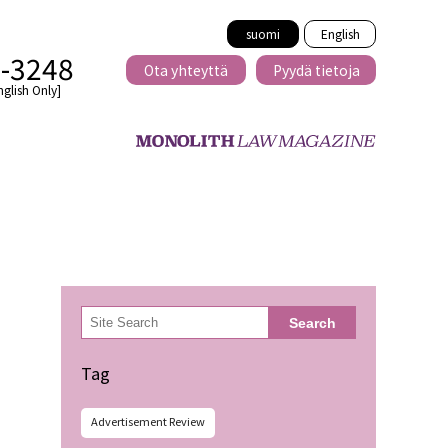
suomi
English
2-3248
Ota yhteyttä
Pyydä tietoja
nglish Only]
Rajat ylittävä
eille
kaupat
検
Search
索
minen
Tag
Advertisement Review