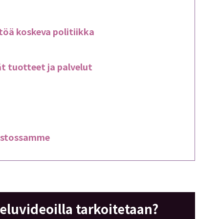
ältöä koskeva politiikka
t tuotteet ja palvelut
mistossamme
teluvideoilla tarkoitetaan?