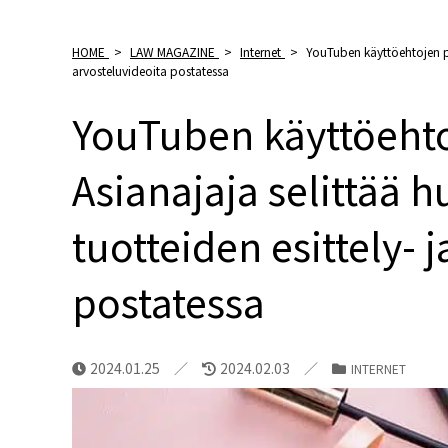
HOME
>
LAW MAGAZINE
>
Internet
>
YouTuben käyttöehtojen pä
arvosteluvideoita postatessa
YouTuben käyttöeht
Asianajaja selittää h
tuotteiden esittely- 
postatessa
2024.01.25
2024.02.03
INTERNET