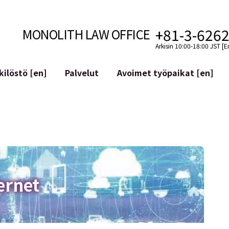
+81-3-626
MONOLITH LAW OFFICE
Arkisin 10:00-18:00 JST [E
ilöstö [en]
Palvelut
Avoimet työpaikat [en]
Internet
n]
telmäkehitys
Lakituelliset palvelut YouTuber
ehdot
Oikeudellista tukea VTubereille
aluutat ja lohkoketjut
Sosiaalisen median tilien yritys
atGPT ym.)
Maineen hallinta
kollisuus
Loukkaavan lausuman tunnista
ernet