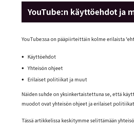
YouTube:n käyttöehdot ja 
YouTube:ssa on pääpiirteittäin kolme erilaista ‘eht
Käyttöehdot
Yhteisön ohjeet
Erilaiset politiikat ja muut
Näiden suhde on yksinkertaistettuna se, että käyt
muodot ovat yhteisön ohjeet ja erilaiset politiik
Tässä artikkelissa keskitymme selittämään yhteisön 