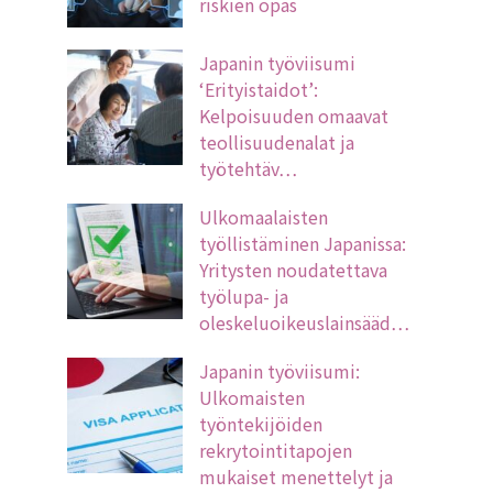
riskien opas
Japanin työviisumi
‘Erityistaidot’:
Kelpoisuuden omaavat
teollisuudenalat ja
työtehtäv…
Ulkomaalaisten
työllistäminen Japanissa:
Yritysten noudatettava
työlupa- ja
oleskeluoikeuslainsääd…
Japanin työviisumi:
Ulkomaisten
työntekijöiden
rekrytointitapojen
mukaiset menettelyt ja