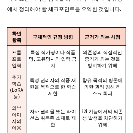
에서 정리해야 할 체크포인트를 요약한 것입니다.
확인
구체적인 규정 방향
근거가 되는 시점
항목
프롬
특정 작가명이나 작품
의존성의 직접적인
프트
명, 고유명사의 입력 금
증거가 되는 것을
입력
지
방지하기 위해
추가
특정 권리자의 작풍 재
향유 목적의 병존에
학습
현을 목적으로 한 학습
의한 권리 침해 리
(LoRA
제한
스크 회피
등)
외부
자사 권리물 또는 라이
i2i 기능에서의 의존
이미
선스 취득된 소재로 제
성 발생을 차단하기
지의
한
위해
이용