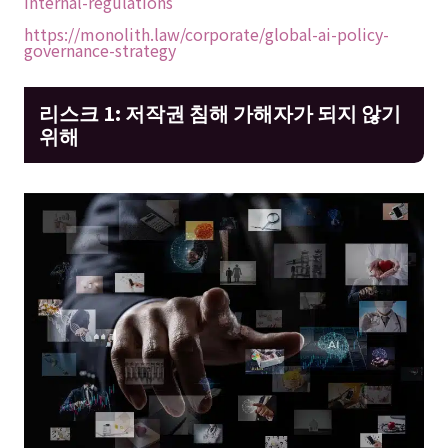
internal-regulations
https://monolith.law/corporate/global-ai-policy-
governance-strategy
리스크 1: 저작권 침해 가해자가 되지 않기
위해