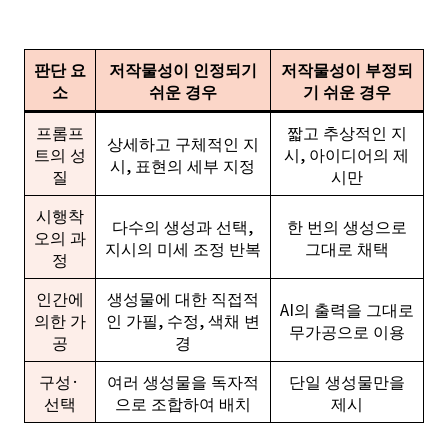
판단 요
저작물성이 인정되기
저작물성이 부정되
소
쉬운 경우
기 쉬운 경우
프롬프
짧고 추상적인 지
상세하고 구체적인 지
트의 성
시, 아이디어의 제
시, 표현의 세부 지정
질
시만
시행착
다수의 생성과 선택,
한 번의 생성으로
오의 과
지시의 미세 조정 반복
그대로 채택
정
인간에
생성물에 대한 직접적
AI의 출력을 그대로
의한 가
인 가필, 수정, 색채 변
무가공으로 이용
공
경
구성·
여러 생성물을 독자적
단일 생성물만을
선택
으로 조합하여 배치
제시